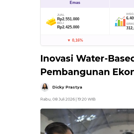
Emas
IHSG
JUAL
6.40
Rp2.551.000
BELI
SRIK
Rp2.425.000
312
▼ 0,16%
Inovasi Water-Bas
Pembangunan Ekon
Dicky Prastya
Rabu, 08 Juli 2026 | 19:20 WIB