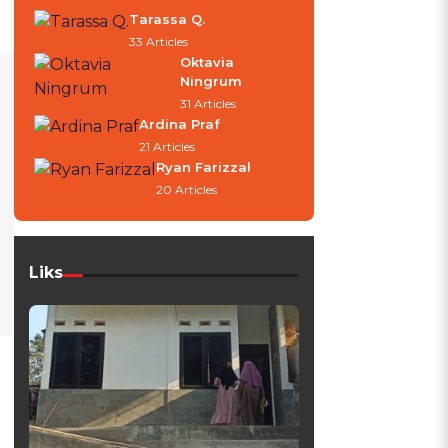
Tarassa Q.
33 Articles
Oktavia
Ningrum
31 Articles
Ardina Praf
21 Articles
Ryan Farizzal
20 Articles
Liks