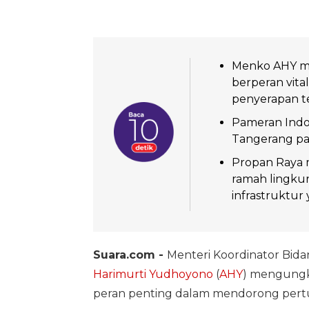
Menko AHY me
berperan vit
penyerapan te
Pameran Indo
Tangerang pad
Propan Raya m
ramah lingk
infrastruktur
Suara.com -
Menteri Koordinator Bid
Harimurti Yudhoyono
(
AHY
) mengungk
peran penting dalam mendorong pe