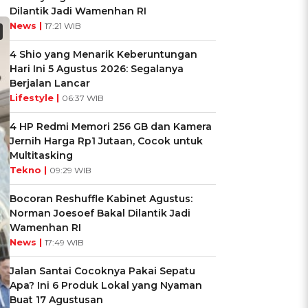
Dilantik Jadi Wamenhan RI
News |
17:21 WIB
4 Shio yang Menarik Keberuntungan
Hari Ini 5 Agustus 2026: Segalanya
Berjalan Lancar
Lifestyle |
06:37 WIB
4 HP Redmi Memori 256 GB dan Kamera
Jernih Harga Rp1 Jutaan, Cocok untuk
Multitasking
Tekno |
09:29 WIB
Bocoran Reshuffle Kabinet Agustus:
Norman Joesoef Bakal Dilantik Jadi
Wamenhan RI
News |
17:49 WIB
Jalan Santai Cocoknya Pakai Sepatu
Apa? Ini 6 Produk Lokal yang Nyaman
Buat 17 Agustusan