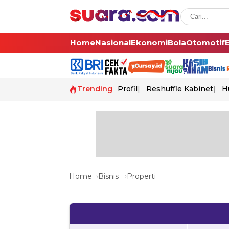
Home
Nasional
Ekonomi
Bola
Otomotif
Trending
Profil
Reshuffle Kabinet
H
Home
Bisnis
Properti