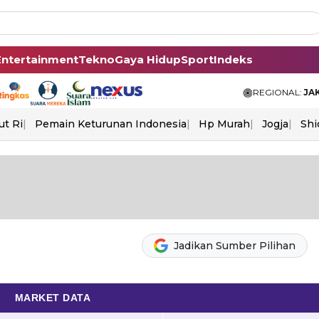
Entertainment
Tekno
Gaya Hidup
Sport
Indeks
REGIONAL:
JA
ut Ri
Pemain Keturunan Indonesia
Hp Murah
Jogja
Shi
Jadikan Sumber Pilihan
MARKET DATA