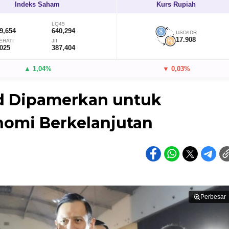
Indeks Saham
Kurs Rupiah
LQ45
9,654
640,294
USD/IDR
17.908
EHATI
JII
,025
387,404
▲ 1,04%
▼ 0,03%
ed Dipamerkan untuk
omi Berkelanjutan
Perbesar