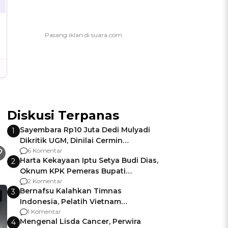
Diskusi Terpanas
Sayembara Rp10 Juta Dedi Mulyadi
1
Dikritik UGM, Dinilai Cermin
Gagalnya Negara Jamin Keamanan
6 Komentar
Harta Kekayaan Iptu Setya Budi Dias,
2
Oknum KPK Pemeras Bupati
Pemalang
2 Komentar
Bernafsu Kalahkan Timnas
3
Indonesia, Pelatih Vietnam
Berencana Pakai Jimat di Pakansari
1 Komentar
Mengenal Lisda Cancer, Perwira
4