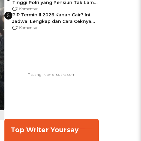
Tinggi Polri yang Pensiun Tak Lama
Usai Jadi Brigjen
1 Komentar
PIP Termin II 2026 Kapan Cair? Ini
5
Jadwal Lengkap dan Cara Ceknya
agar Dana Tidak Hangus!
1 Komentar
Top Writer Yoursay