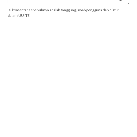
Isi komentar sepenuhnya adalah tanggung jawab pengguna dan diatur
dalam UU ITE