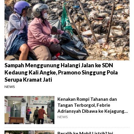
Sampah Menggunung Halangi Jalan ke SDN
Kedaung Kali Angke, Pramono Singgung Pola
Serupa Kramat Jati
NEWS
Kenakan Rompi Tahanan dan
Tangan Terborgol, Febrie
Adriansyah Dibawa ke Kejagung
untuk Diperiksa
NEWS
Beralih ke Mobil Listrik? Ini