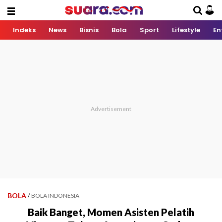
Indeks
News
Bisnis
Bola
Sport
Lifestyle
En
BOLA
/
BOLA INDONESIA
Baik Banget, Momen Asisten Pelatih