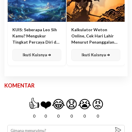
KUIS: Seberapa Leo Sih
Kalkulator Weton
Kamu? Mengukur
Online, Cek Hari Lahir
Tingkat Percaya Diri dan
Menurut Penanggalan
Karisma
Jawa
Ikuti Kuisnya ➔
Ikuti Kuisnya ➔
KOMENTAR
👍
❤️
😂
😧
😭
😡
0
0
0
0
0
0