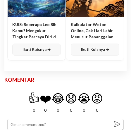
KUIS: Seberapa Leo Sih
Kalkulator Weton
Kamu? Mengukur
Online, Cek Hari Lahir
Tingkat Percaya Diri dan
Menurut Penanggalan
Karisma
Jawa
Ikuti Kuisnya ➔
Ikuti Kuisnya ➔
KOMENTAR
👍
❤️
😂
😧
😭
😡
0
0
0
0
0
0