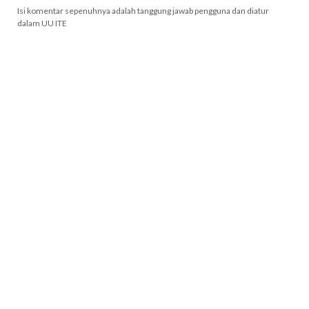
Isi komentar sepenuhnya adalah tanggung jawab pengguna dan diatur
dalam UU ITE