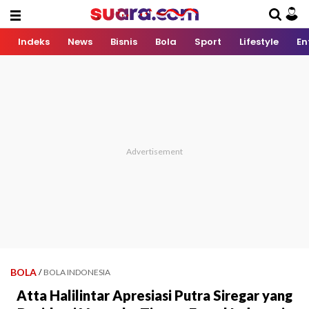
Indeks
News
Bisnis
Bola
Sport
Lifestyle
En
BOLA
/
BOLA INDONESIA
Atta Halilintar Apresiasi Putra Siregar yang