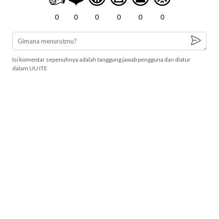
0
0
0
0
0
0
Isi komentar sepenuhnya adalah tanggung jawab pengguna dan diatur
dalam UU ITE