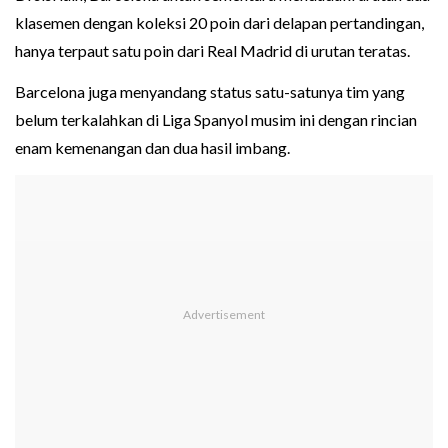
klasemen dengan koleksi 20 poin dari delapan pertandingan,
hanya terpaut satu poin dari Real Madrid di urutan teratas.
Barcelona juga menyandang status satu-satunya tim yang
belum terkalahkan di Liga Spanyol musim ini dengan rincian
enam kemenangan dan dua hasil imbang.