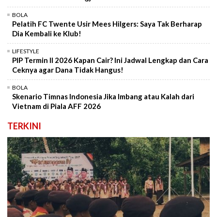
BOLA
Pelatih FC Twente Usir Mees Hilgers: Saya Tak Berharap
Dia Kembali ke Klub!
LIFESTYLE
PIP Termin II 2026 Kapan Cair? Ini Jadwal Lengkap dan Cara
Ceknya agar Dana Tidak Hangus!
BOLA
Skenario Timnas Indonesia Jika Imbang atau Kalah dari
Vietnam di Piala AFF 2026
TERKINI