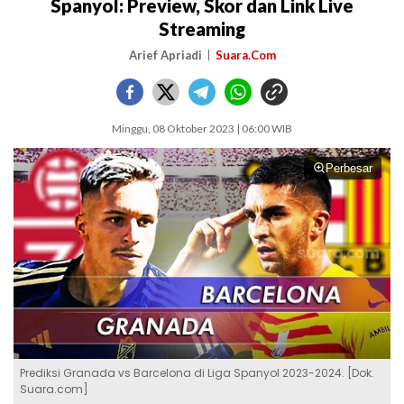
Spanyol: Preview, Skor dan Link Live
Streaming
Arief Apriadi
Suara.Com
Minggu, 08 Oktober 2023 | 06:00 WIB
Perbesar
Prediksi Granada vs Barcelona di Liga Spanyol 2023-2024. [Dok.
Suara.com]