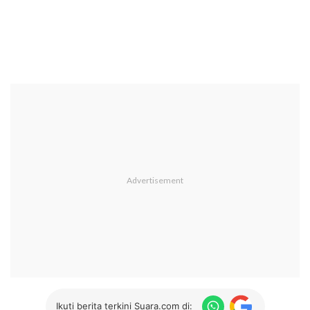
Ikuti berita terkini Suara.com di: