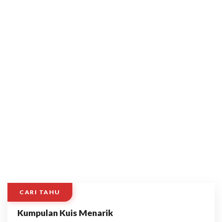
CARI TAHU
Kumpulan Kuis Menarik