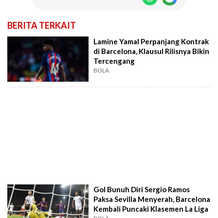
BERITA TERKAIT
Lamine Yamal Perpanjang Kontrak
di Barcelona, Klausul Rilisnya Bikin
Tercengang
BOLA
Gol Bunuh Diri Sergio Ramos
Paksa Sevilla Menyerah, Barcelona
Kembali Puncaki Klasemen La Liga