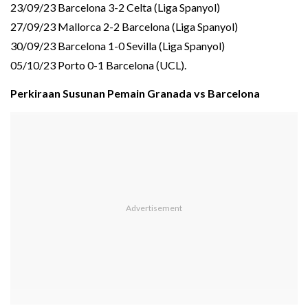
23/09/23 Barcelona 3-2 Celta (Liga Spanyol)
27/09/23 Mallorca 2-2 Barcelona (Liga Spanyol)
30/09/23 Barcelona 1-0 Sevilla (Liga Spanyol)
05/10/23 Porto 0-1 Barcelona (UCL).
Perkiraan Susunan Pemain Granada vs Barcelona