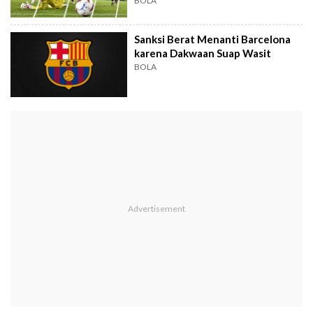
BOLA
Sanksi Berat Menanti Barcelona
karena Dakwaan Suap Wasit
BOLA