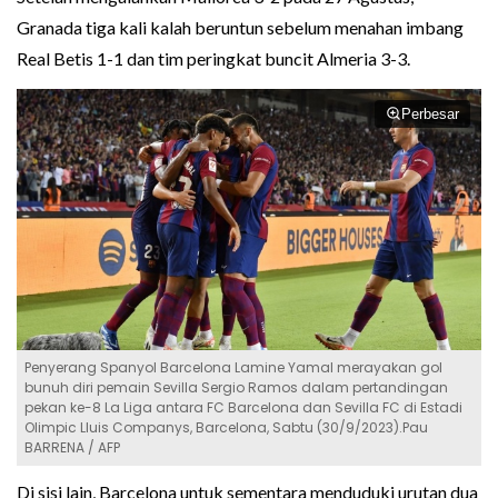
Granada tiga kali kalah beruntun sebelum menahan imbang
Real Betis 1-1 dan tim peringkat buncit Almeria 3-3.
Perbesar
Penyerang Spanyol Barcelona Lamine Yamal merayakan gol
bunuh diri pemain Sevilla Sergio Ramos dalam pertandingan
pekan ke-8 La Liga antara FC Barcelona dan Sevilla FC di Estadi
Olimpic Lluis Companys, Barcelona, Sabtu (30/9/2023).Pau
BARRENA / AFP
Di sisi lain, Barcelona untuk sementara menduduki urutan dua