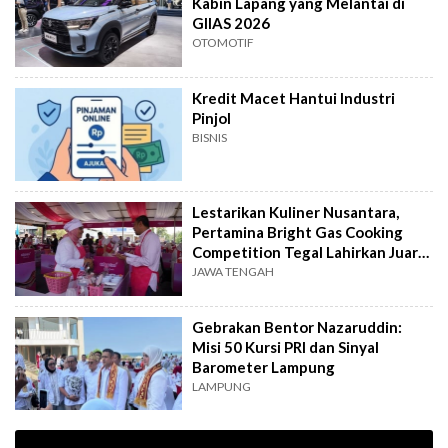
Kabin Lapang yang Melantai di
GIIAS 2026
OTOMOTIF
Kredit Macet Hantui Industri
Pinjol
BISNIS
Lestarikan Kuliner Nusantara,
Pertamina Bright Gas Cooking
Competition Tegal Lahirkan Juara
Baru
JAWA TENGAH
Gebrakan Bentor Nazaruddin:
Misi 50 Kursi PRI dan Sinyal
Barometer Lampung
LAMPUNG