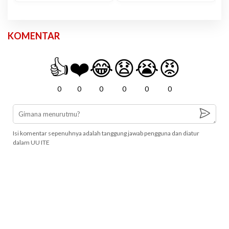
KOMENTAR
👍
❤️
😂
😧
😭
😡
0
0
0
0
0
0
Isi komentar sepenuhnya adalah tanggung jawab pengguna dan diatur
dalam UU ITE