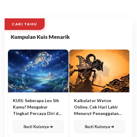
CARI TAHU
Kumpulan Kuis Menarik
KUIS: Seberapa Leo Sih
Kalkulator Weton
Kamu? Mengukur
Online, Cek Hari Lahir
Tingkat Percaya Diri dan
Menurut Penanggalan
Karisma
Jawa
Ikuti Kuisnya ➔
Ikuti Kuisnya ➔