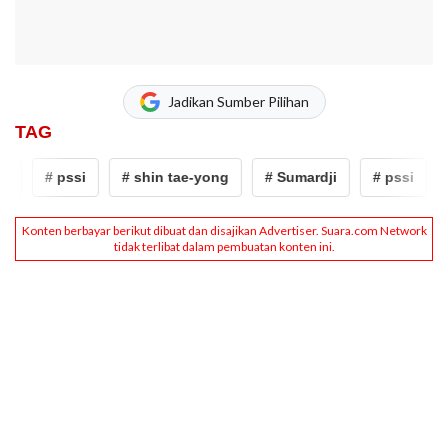
Jadikan Sumber Pilihan
TAG
# pssi
# shin tae-yong
# Sumardji
# pssi