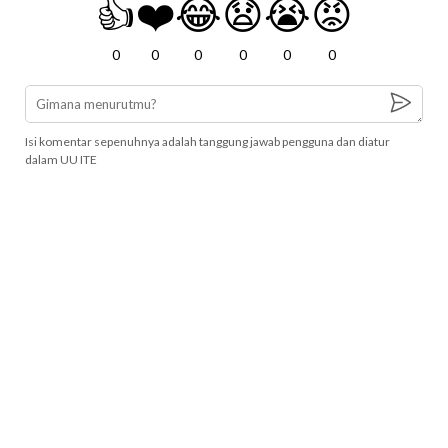
👍
❤️
😂
😧
😭
😡
0
0
0
0
0
0
Isi komentar sepenuhnya adalah tanggung jawab pengguna dan diatur
dalam UU ITE