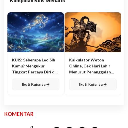
Kumpulan Kuis Menarik
KUIS: Seberapa Leo Sih
Kalkulator Weton
Kamu? Mengukur
Online, Cek Hari Lahir
Tingkat Percaya Diri dan
Menurut Penanggalan
Karisma
Jawa
Ikuti Kuisnya ➔
Ikuti Kuisnya ➔
KOMENTAR