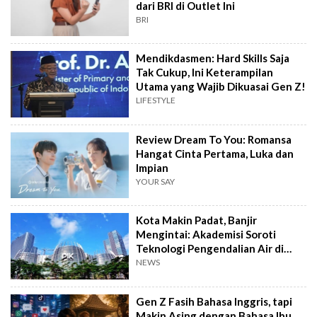
dari BRI di Outlet Ini
BRI
Mendikdasmen: Hard Skills Saja
Tak Cukup, Ini Keterampilan
Utama yang Wajib Dikuasai Gen Z!
LIFESTYLE
Review Dream To You: Romansa
Hangat Cinta Pertama, Luka dan
Impian
YOUR SAY
Kota Makin Padat, Banjir
Mengintai: Akademisi Soroti
Teknologi Pengendalian Air di
PIK2
NEWS
Gen Z Fasih Bahasa Inggris, tapi
Makin Asing dengan Bahasa Ibu,