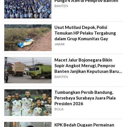
Pungli 4 ASN di Pemprov Banten
BANTEN
Usut Mutilasi Depok, Polisi
Temukan HP Pelaku Tergabung
dalam Grup Komunitas Gay
JABAR
Macet Jalur Bojonegara Bikin
Sopir Angkot Merugi, Pemprov
Banten Janjikan Keputusan Baru 4
Hari Lagi
BANTEN
Tumbangkan Persib Bandung,
Persebaya Surabaya Juara Piala
Presiden 2026
BOLA
KPK Bedah Dugaan Permainan