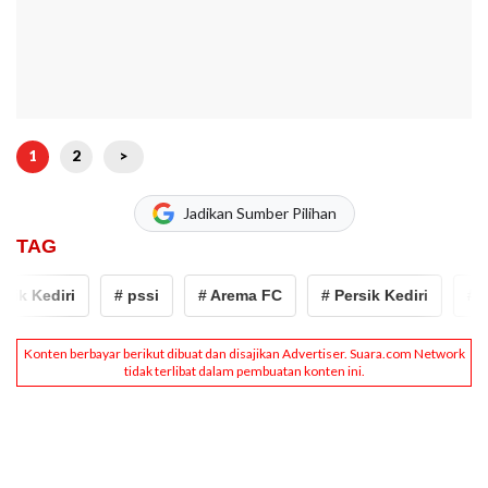
1
2
>
Jadikan Sumber Pilihan
TAG
ik Kediri
# pssi
# Arema FC
# Persik Kediri
# ps