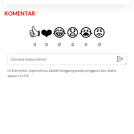
KOMENTAR
👍
❤️
😂
😧
😭
😡
0
0
0
0
0
0
Isi komentar sepenuhnya adalah tanggung jawab pengguna dan diatur
dalam UU ITE