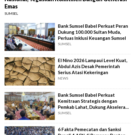
Emas
SUMSEL
Bank Sumsel Babel Perkuat Peran
Dukung 100.000 Sultan Muda,
Perluas Inklusi Keuangan Sumsel
SUMSEL
El Nino 2026 Lampaui Level Kuat,
Abdul Azis Desak Pemerintah
Serius Atasi Kekeringan
NEWS
Bank Sumsel Babel Perkuat
Kemitraan Strategis dengan
Pemkab Lahat, Dukung Akselerasi
Ekonomi Daerah
SUMSEL
6 Fakta Pemecatan dan Sanksi