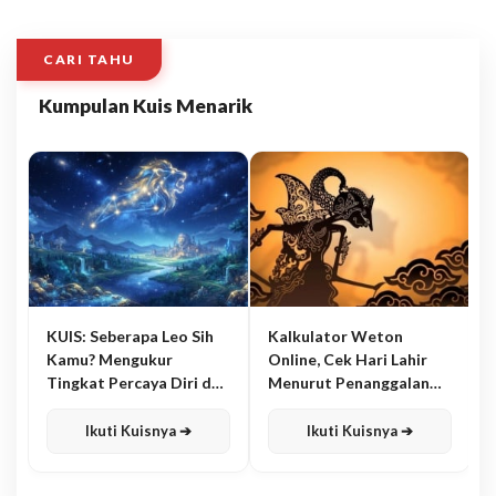
CARI TAHU
Kumpulan Kuis Menarik
KUIS: Seberapa Leo Sih
Kalkulator Weton
Kamu? Mengukur
Online, Cek Hari Lahir
Tingkat Percaya Diri dan
Menurut Penanggalan
Karisma
Jawa
Ikuti Kuisnya ➔
Ikuti Kuisnya ➔