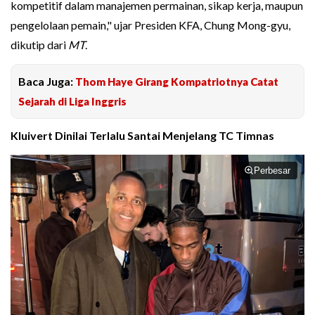
kompetitif dalam manajemen permainan, sikap kerja, maupun
pengelolaan pemain," ujar Presiden KFA, Chung Mong-gyu,
dikutip dari
MT
.
Baca Juga:
Thom Haye Girang Kompatriotnya Catat
Sejarah di Liga Inggris
Kluivert Dinilai Terlalu Santai Menjelang TC Timnas
Perbesar