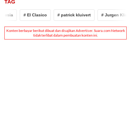
TAG
esia
# El Clasico
# patrick kluivert
# Jurgen Klinsma