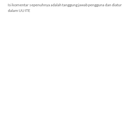
Isi komentar sepenuhnya adalah tanggung jawab pengguna dan diatur
dalam UU ITE