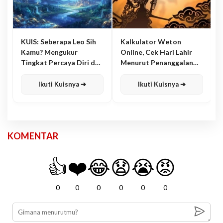
KUIS: Seberapa Leo Sih
Kalkulator Weton
Kamu? Mengukur
Online, Cek Hari Lahir
Tingkat Percaya Diri dan
Menurut Penanggalan
Karisma
Jawa
Ikuti Kuisnya ➔
Ikuti Kuisnya ➔
KOMENTAR
👍
❤️
😂
😧
😭
😡
0
0
0
0
0
0