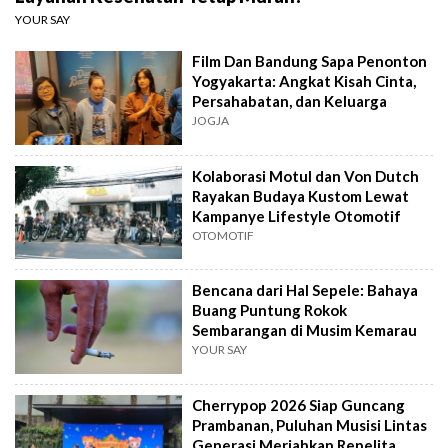
YOUR SAY
Film Dan Bandung Sapa Penonton
Yogyakarta: Angkat Kisah Cinta,
Persahabatan, dan Keluarga
JOGJA
Kolaborasi Motul dan Von Dutch
Rayakan Budaya Kustom Lewat
Kampanye Lifestyle Otomotif
OTOMOTIF
Bencana dari Hal Sepele: Bahaya
Buang Puntung Rokok
Sembarangan di Musim Kemarau
YOUR SAY
Cherrypop 2026 Siap Guncang
Prambanan, Puluhan Musisi Lintas
Generasi Meriahkan Repelita