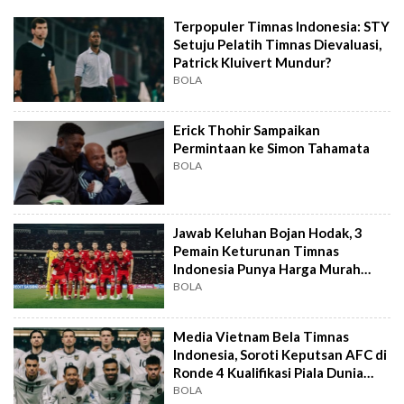
Terpopuler Timnas Indonesia: STY
Setuju Pelatih Timnas Dievaluasi,
Patrick Kluivert Mundur?
BOLA
Erick Thohir Sampaikan
Permintaan ke Simon Tahamata
BOLA
Jawab Keluhan Bojan Hodak, 3
Pemain Keturunan Timnas
Indonesia Punya Harga Murah
untuk Persib
BOLA
Media Vietnam Bela Timnas
Indonesia, Soroti Keputsan AFC di
Ronde 4 Kualifikasi Piala Dunia
2026
BOLA