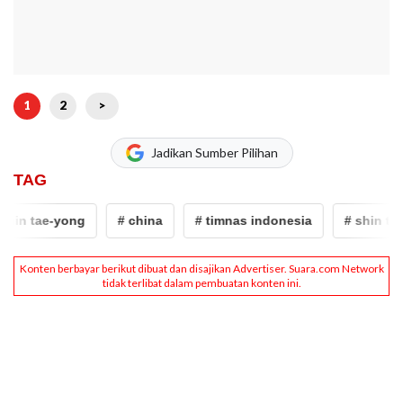
1
2
>
Jadikan Sumber Pilihan
TAG
hin tae-yong
# china
# timnas indonesia
# shin tae-