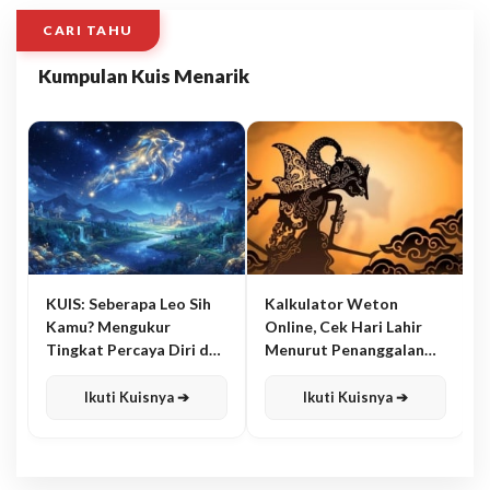
CARI TAHU
Kumpulan Kuis Menarik
KUIS: Seberapa Leo Sih
Kalkulator Weton
Kamu? Mengukur
Online, Cek Hari Lahir
Tingkat Percaya Diri dan
Menurut Penanggalan
Karisma
Jawa
Ikuti Kuisnya ➔
Ikuti Kuisnya ➔