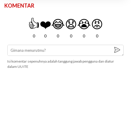
KOMENTAR
👍
❤️
😂
😧
😭
😡
0
0
0
0
0
0
Isi komentar sepenuhnya adalah tanggung jawab pengguna dan diatur
dalam UU ITE