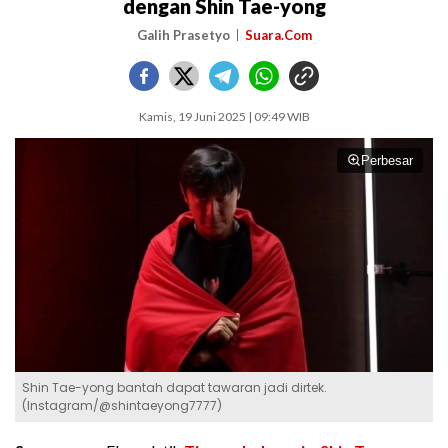
dengan Shin Tae-yong
Galih Prasetyo
Suara.Com
Kamis, 19 Juni 2025 | 09:49 WIB
Perbesar
Shin Tae-yong bantah dapat tawaran jadi dirtek.
(Instagram/@shintaeyong7777)