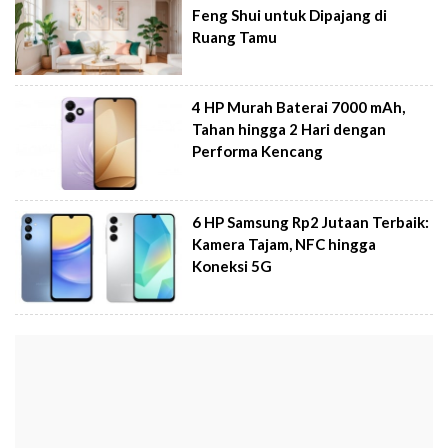
Feng Shui untuk Dipajang di
Ruang Tamu
4 HP Murah Baterai 7000 mAh,
Tahan hingga 2 Hari dengan
Performa Kencang
6 HP Samsung Rp2 Jutaan Terbaik:
Kamera Tajam, NFC hingga
Koneksi 5G