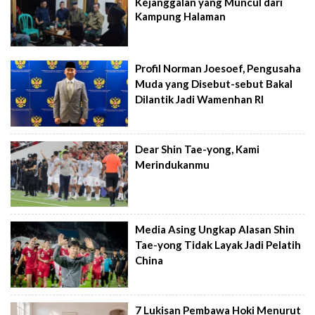
Kejanggalan yang Muncul dari
Kampung Halaman
Profil Norman Joesoef, Pengusaha
Muda yang Disebut-sebut Bakal
Dilantik Jadi Wamenhan RI
Dear Shin Tae-yong, Kami
Merindukanmu
Media Asing Ungkap Alasan Shin
Tae-yong Tidak Layak Jadi Pelatih
China
7 Lukisan Pembawa Hoki Menurut