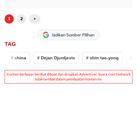
1
2
>
Jadikan Sumber Pilihan
TAG
# china
# Dejan Djurdjevic
# shin tae-yong
# tim