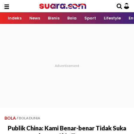
Indeks
News
Bisnis
Bola
Sport
Lifestyle
En
BOLA
/
BOLA DUNIA
Publik China: Kami Benar-benar Tidak Suka