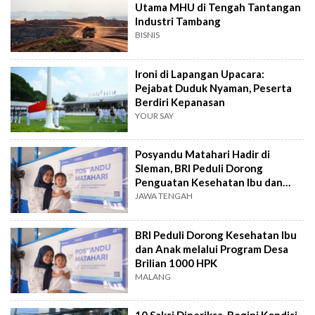
Utama MHU di Tengah Tantangan
Industri Tambang
BISNIS
Ironi di Lapangan Upacara:
Pejabat Duduk Nyaman, Peserta
Berdiri Kepanasan
YOUR SAY
Posyandu Matahari Hadir di
Sleman, BRI Peduli Dorong
Penguatan Kesehatan Ibu dan
Anak
JAWA TENGAH
BRI Peduli Dorong Kesehatan Ibu
dan Anak melalui Program Desa
Brilian 1000 HPK
MALANG