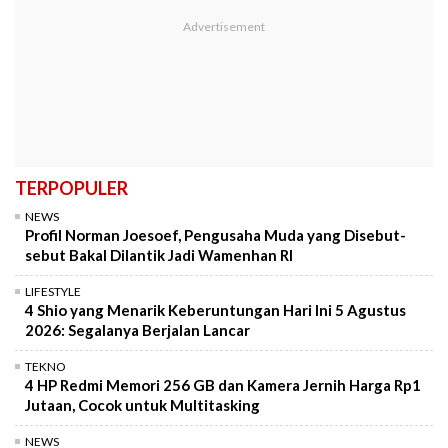
TERPOPULER
NEWS
Profil Norman Joesoef, Pengusaha Muda yang Disebut-
sebut Bakal Dilantik Jadi Wamenhan RI
LIFESTYLE
4 Shio yang Menarik Keberuntungan Hari Ini 5 Agustus
2026: Segalanya Berjalan Lancar
TEKNO
4 HP Redmi Memori 256 GB dan Kamera Jernih Harga Rp1
Jutaan, Cocok untuk Multitasking
NEWS