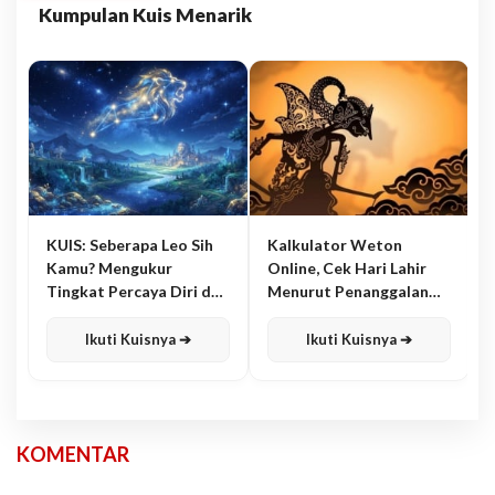
Kumpulan Kuis Menarik
KUIS: Seberapa Leo Sih
Kalkulator Weton
Kamu? Mengukur
Online, Cek Hari Lahir
Tingkat Percaya Diri dan
Menurut Penanggalan
Karisma
Jawa
Ikuti Kuisnya ➔
Ikuti Kuisnya ➔
KOMENTAR