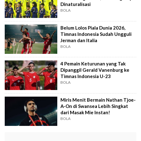
Dinaturalisasi
BOLA
Belum Lolos Piala Dunia 2026,
Timnas Indonesia Sudah Ungguli
Jerman dan Italia
BOLA
4 Pemain Keturunan yang Tak
Dipanggil Gerald Vanenburg ke
Timnas Indonesia U-23
BOLA
Miris Menit Bermain Nathan Tjoe-
A-On di Swansea Lebih Singkat
dari Masak Mie Instan!
BOLA