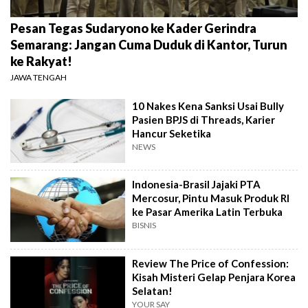
Pesan Tegas Sudaryono ke Kader Gerindra
Semarang: Jangan Cuma Duduk di Kantor, Turun
ke Rakyat!
JAWA TENGAH
10 Nakes Kena Sanksi Usai Bully
Pasien BPJS di Threads, Karier
Hancur Seketika
NEWS
Indonesia-Brasil Jajaki PTA
Mercosur, Pintu Masuk Produk RI
ke Pasar Amerika Latin Terbuka
BISNIS
Review The Price of Confession:
Kisah Misteri Gelap Penjara Korea
Selatan!
YOUR SAY