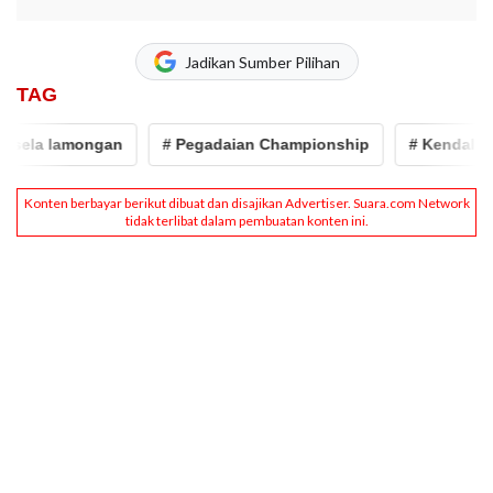
Jadikan Sumber Pilihan
TAG
ela lamongan
# Pegadaian Championship
# Kendal Torn