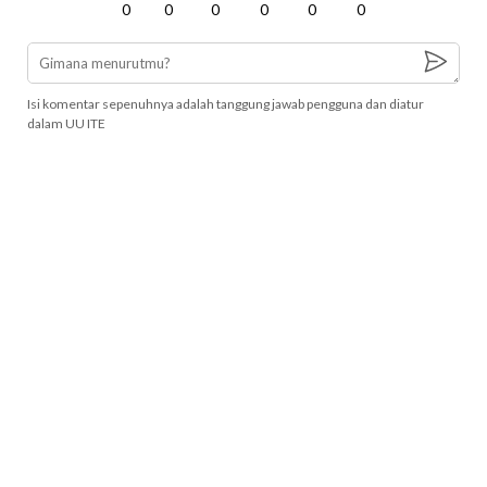
0
0
0
0
0
0
Isi komentar sepenuhnya adalah tanggung jawab pengguna dan diatur
dalam UU ITE