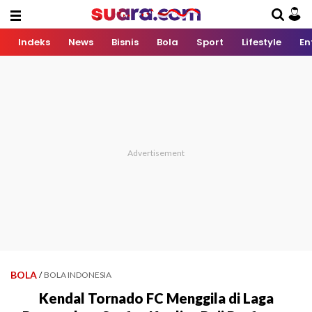
Indeks
News
Bisnis
Bola
Sport
Lifestyle
En
BOLA
/
BOLA INDONESIA
Kendal Tornado FC Menggila di Laga