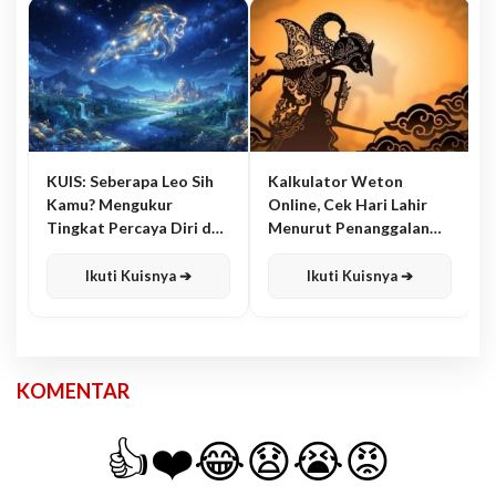
KUIS: Seberapa Leo Sih
Kalkulator Weton
Kamu? Mengukur
Online, Cek Hari Lahir
Tingkat Percaya Diri dan
Menurut Penanggalan
Karisma
Jawa
Ikuti Kuisnya ➔
Ikuti Kuisnya ➔
KOMENTAR
👍
❤️
😂
😧
😭
😡