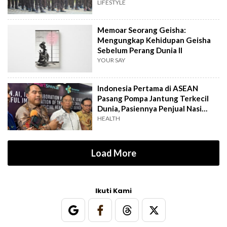
LIFESTYLE
Memoar Seorang Geisha:
Mengungkap Kehidupan Geisha
Sebelum Perang Dunia II
YOUR SAY
Indonesia Pertama di ASEAN
Pasang Pompa Jantung Terkecil
Dunia, Pasiennya Penjual Nasi
Uduk
HEALTH
Load More
Ikuti Kami