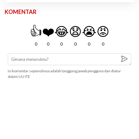
KOMENTAR
👍
❤️
😂
😧
😭
😡
0
0
0
0
0
0
Isi komentar sepenuhnya adalah tanggung jawab pengguna dan diatur
dalam UU ITE