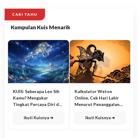
CARI TAHU
Kumpulan Kuis Menarik
KUIS: Seberapa Leo Sih
Kalkulator Weton
Kamu? Mengukur
Online, Cek Hari Lahir
Tingkat Percaya Diri dan
Menurut Penanggalan
Karisma
Jawa
Ikuti Kuisnya ➔
Ikuti Kuisnya ➔