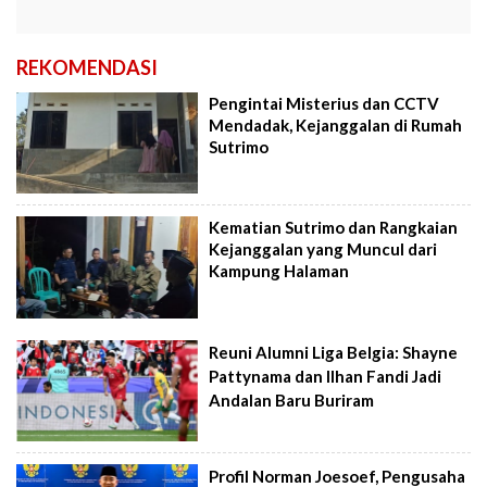
REKOMENDASI
Pengintai Misterius dan CCTV
Mendadak, Kejanggalan di Rumah
Sutrimo
Kematian Sutrimo dan Rangkaian
Kejanggalan yang Muncul dari
Kampung Halaman
Reuni Alumni Liga Belgia: Shayne
Pattynama dan Ilhan Fandi Jadi
Andalan Baru Buriram
Profil Norman Joesoef, Pengusaha