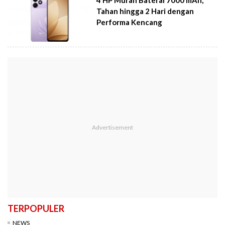
4 HP Murah Baterai 7000 mAh,
Tahan hingga 2 Hari dengan
Performa Kencang
TERPOPULER
NEWS