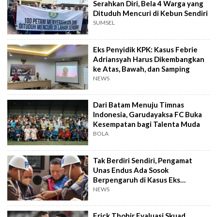
Serahkan Diri, Bela 4 Warga yang
Dituduh Mencuri di Kebun Sendiri
SUMSEL
Eks Penyidik KPK: Kasus Febrie
Adriansyah Harus Dikembangkan
ke Atas, Bawah, dan Samping
NEWS
Dari Batam Menuju Timnas
Indonesia, Garudayaksa FC Buka
Kesempatan bagi Talenta Muda
BOLA
Tak Berdiri Sendiri, Pengamat
Unas Endus Ada Sosok
Berpengaruh di Kasus Eks
Jampidsus
NEWS
Erick Thohir Evaluasi Skuad