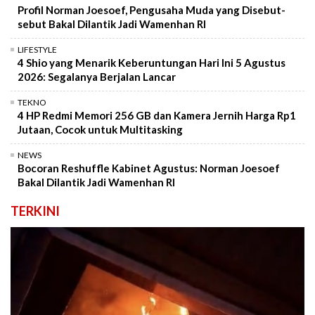
Profil Norman Joesoef, Pengusaha Muda yang Disebut-
sebut Bakal Dilantik Jadi Wamenhan RI
LIFESTYLE
4 Shio yang Menarik Keberuntungan Hari Ini 5 Agustus
2026: Segalanya Berjalan Lancar
TEKNO
4 HP Redmi Memori 256 GB dan Kamera Jernih Harga Rp1
Jutaan, Cocok untuk Multitasking
NEWS
Bocoran Reshuffle Kabinet Agustus: Norman Joesoef
Bakal Dilantik Jadi Wamenhan RI
TERKINI