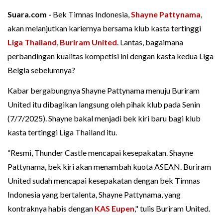
Suara.com -
Bek Timnas Indonesia,
Shayne Pattynama
,
akan melanjutkan kariernya bersama klub kasta tertinggi
Liga Thailand
,
Buriram United
. Lantas, bagaimana
perbandingan kualitas kompetisi ini dengan kasta kedua Liga
Belgia sebelumnya?
Kabar bergabungnya Shayne Pattynama menuju Buriram
United itu dibagikan langsung oleh pihak klub pada Senin
(7/7/2025). Shayne bakal menjadi bek kiri baru bagi klub
kasta tertinggi Liga Thailand itu.
“Resmi, Thunder Castle mencapai kesepakatan. Shayne
Pattynama, bek kiri akan menambah kuota ASEAN. Buriram
United sudah mencapai kesepakatan dengan bek Timnas
Indonesia yang bertalenta, Shayne Pattynama, yang
kontraknya habis dengan
KAS Eupen
," tulis Buriram United.