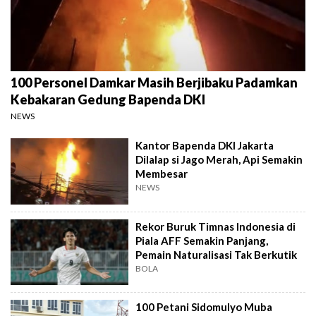
100 Personel Damkar Masih Berjibaku Padamkan
Kebakaran Gedung Bapenda DKI
NEWS
Kantor Bapenda DKI Jakarta
Dilalap si Jago Merah, Api Semakin
Membesar
NEWS
Rekor Buruk Timnas Indonesia di
Piala AFF Semakin Panjang,
Pemain Naturalisasi Tak Berkutik
BOLA
100 Petani Sidomulyo Muba