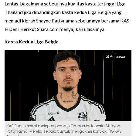
Lantas, bagaimana sebetulnya kualitas kasta tertinggi Liga
Thailand jika dibandingkan kasta kedua Liga Belgia yang
menjadi kiprah Shayne Pattynama sebelumnya bersama KAS
Eupen? Berikut Suara.com menyajikan ulasannya.
Kasta Kedua Liga Belgia
Perbesar
KAS Eupen resmi melepas pemain Timnas Indonesia Shayne
Pattynama. Mereka sepakat untuk mengakhiri kontrak. (IG KAS