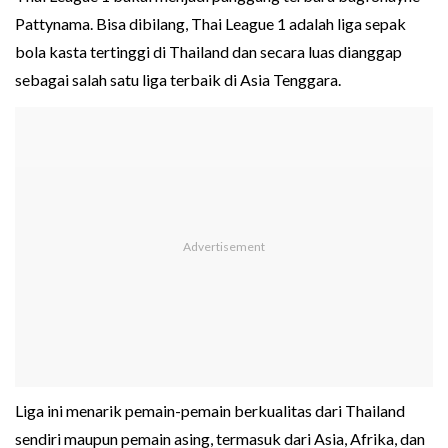
Pattynama. Bisa dibilang, Thai League 1 adalah liga sepak
bola kasta tertinggi di Thailand dan secara luas dianggap
sebagai salah satu liga terbaik di Asia Tenggara.
Liga ini menarik pemain-pemain berkualitas dari Thailand
sendiri maupun pemain asing, termasuk dari Asia, Afrika, dan