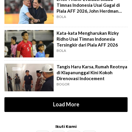
Timnas Indonesia Usai Gagal di
Piala AFF 2026, John Herdman
Out?
BOLA
Kata-kata Mengharukan Rizky
Ridho Usai Timnas Indonesia
Tersingkir dari Piala AFF 2026
BOLA
Tangis Haru Karsa, Rumah Reotnya
di Klapanunggal Kini Kokoh
Direnovasi Indocement
BOGOR
Load More
Ikuti Kami