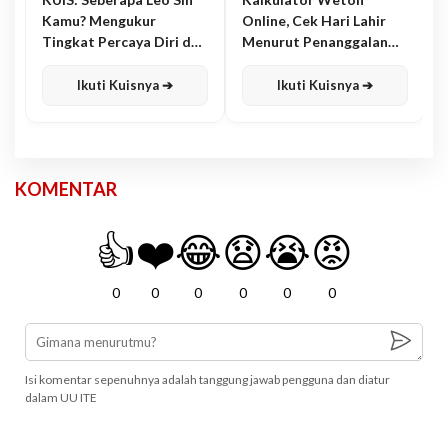
Kamu? Mengukur
Online, Cek Hari Lahir
Tingkat Percaya Diri dan
Menurut Penanggalan
Karisma
Jawa
Ikuti Kuisnya ➔
Ikuti Kuisnya ➔
KOMENTAR
👍
❤️
😂
😧
😭
😡
0
0
0
0
0
0
Isi komentar sepenuhnya adalah tanggung jawab pengguna dan diatur
dalam UU ITE