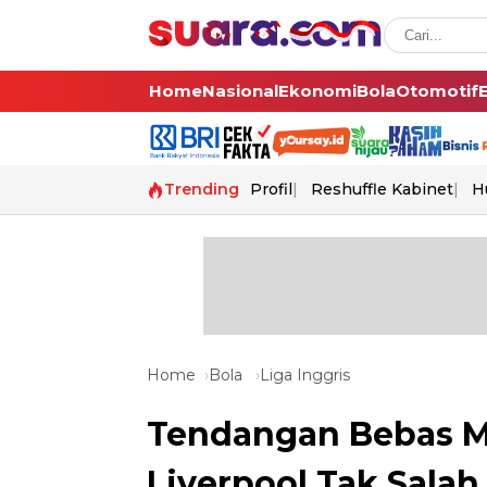
Home
Nasional
Ekonomi
Bola
Otomotif
Trending
Profil
Reshuffle Kabinet
H
Home
Bola
Liga Inggris
Tendangan Bebas Ma
Liverpool Tak Salah