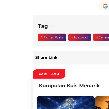
Tag
# Florian Wirtz
# liverpool
# Jerma
Share Link
CARI TAHU
Kumpulan Kuis Menarik