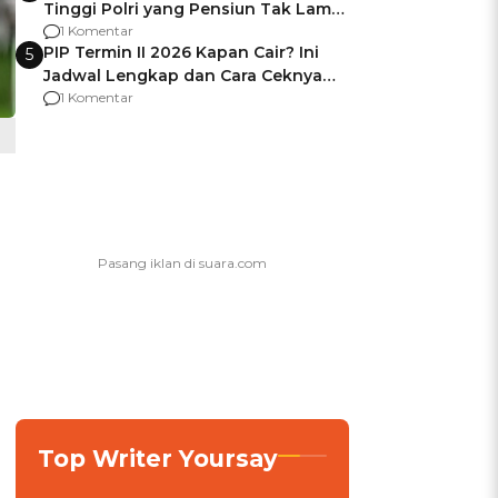
Tinggi Polri yang Pensiun Tak Lama
Usai Jadi Brigjen
1 Komentar
PIP Termin II 2026 Kapan Cair? Ini
5
Jadwal Lengkap dan Cara Ceknya
agar Dana Tidak Hangus!
1 Komentar
Top Writer Yoursay