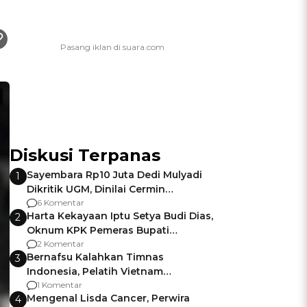
Diskusi Terpanas
Sayembara Rp10 Juta Dedi Mulyadi
1
Dikritik UGM, Dinilai Cermin
Gagalnya Negara Jamin Keamanan
6 Komentar
Harta Kekayaan Iptu Setya Budi Dias,
2
Oknum KPK Pemeras Bupati
Pemalang
2 Komentar
Bernafsu Kalahkan Timnas
3
Indonesia, Pelatih Vietnam
Berencana Pakai Jimat di Pakansari
1 Komentar
Mengenal Lisda Cancer, Perwira
4