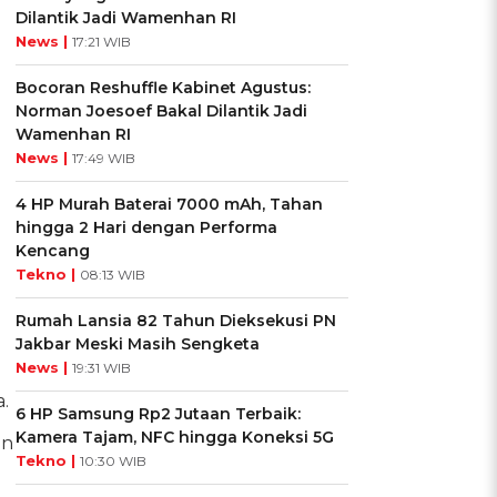
Dilantik Jadi Wamenhan RI
News |
17:21 WIB
Bocoran Reshuffle Kabinet Agustus:
Norman Joesoef Bakal Dilantik Jadi
Wamenhan RI
News |
17:49 WIB
4 HP Murah Baterai 7000 mAh, Tahan
hingga 2 Hari dengan Performa
Kencang
Tekno |
08:13 WIB
Rumah Lansia 82 Tahun Dieksekusi PN
Jakbar Meski Masih Sengketa
News |
19:31 WIB
.
6 HP Samsung Rp2 Jutaan Terbaik:
Kamera Tajam, NFC hingga Koneksi 5G
an
Tekno |
10:30 WIB