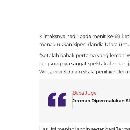
Klimaksnya hadir pada menit ke-68 ke
menaklukkan kiper Irlandia Utara un
“Setelah babak pertama yang lemah, W
langsungnya sangat spektakuler dan ja
Wirtz nilai 3 dalam skala penilaian Jerm
Baca Juga
Jerman Dipermalukan Sl
Hasil ini menjadi angin segar bagi Jer