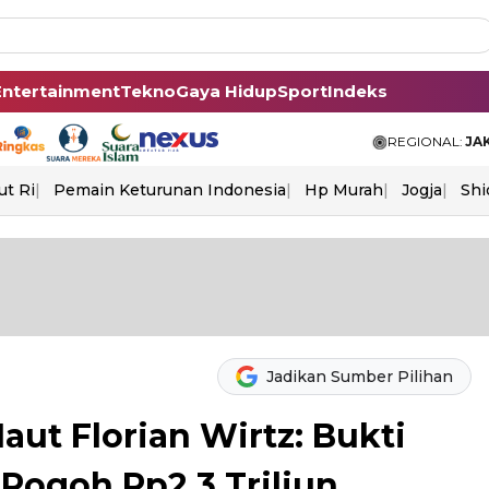
Entertainment
Tekno
Gaya Hidup
Sport
Indeks
REGIONAL:
JA
ut Ri
Pemain Keturunan Indonesia
Hp Murah
Jogja
Shi
Jadikan Sumber Pilihan
ut Florian Wirtz: Bukti
 Rogoh Rp2,3 Triliun