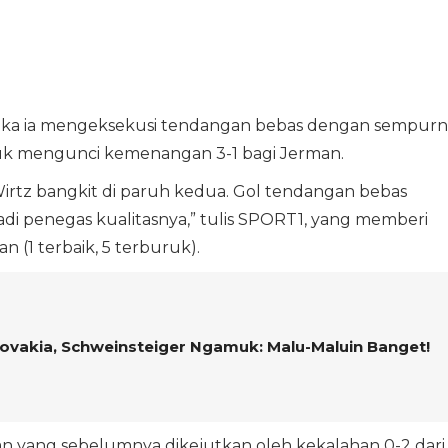
tika ia mengeksekusi tendangan bebas dengan sempurn
tuk mengunci kemenangan 3-1 bagi Jerman.
irtz bangkit di paruh kedua. Gol tendangan bebas
di penegas kualitasnya,” tulis SPORT1, yang memberi
an (1 terbaik, 5 terburuk).
ovakia, Schweinsteiger Ngamuk: Malu-Maluin Banget!
man yang sebelumnya dikejutkan oleh kekalahan 0-2 dari