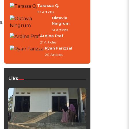
Tarassa Q.
33 Articles
Oktavia
a.
Ningrum
31 Articles
n
Ardina Praf
21 Articles
Ryan Farizzal
20 Articles
Liks