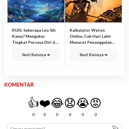
KUIS: Seberapa Leo Sih
Kalkulator Weton
Kamu? Mengukur
Online, Cek Hari Lahir
Tingkat Percaya Diri dan
Menurut Penanggalan
Karisma
Jawa
Ikuti Kuisnya ➔
Ikuti Kuisnya ➔
KOMENTAR
👍
❤️
😂
😧
😭
😡
0
0
0
0
0
0