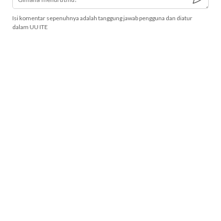
Isi komentar sepenuhnya adalah tanggung jawab pengguna dan diatur
dalam UU ITE