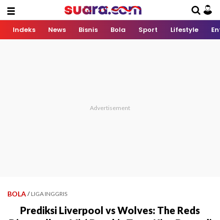
Indeks
News
Bisnis
Bola
Sport
Lifestyle
En
BOLA
/
LIGA INGGRIS
Prediksi Liverpool vs Wolves: The Reds