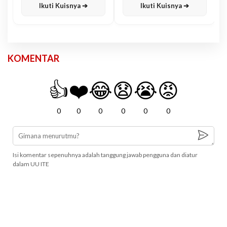
Ikuti Kuisnya ➔
Ikuti Kuisnya ➔
KOMENTAR
👍
❤️
😂
😧
😭
😡
0
0
0
0
0
0
Isi komentar sepenuhnya adalah tanggung jawab pengguna dan diatur
dalam UU ITE