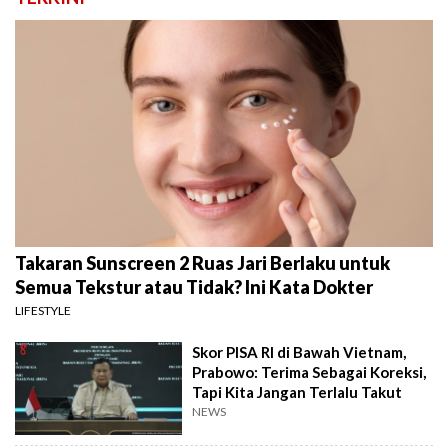
Takaran Sunscreen 2 Ruas Jari Berlaku untuk
Semua Tekstur atau Tidak? Ini Kata Dokter
LIFESTYLE
Skor PISA RI di Bawah Vietnam,
Prabowo: Terima Sebagai Koreksi,
Tapi Kita Jangan Terlalu Takut
NEWS