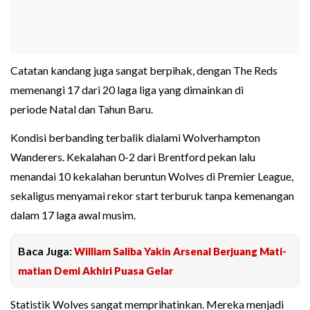
Catatan kandang juga sangat berpihak, dengan The Reds
memenangi 17 dari 20 laga liga yang dimainkan di
periode Natal dan Tahun Baru.
Kondisi berbanding terbalik dialami Wolverhampton
Wanderers. Kekalahan 0-2 dari Brentford pekan lalu
menandai 10 kekalahan beruntun Wolves di Premier League,
sekaligus menyamai rekor start terburuk tanpa kemenangan
dalam 17 laga awal musim.
Baca Juga:
William Saliba Yakin Arsenal Berjuang Mati-
matian Demi Akhiri Puasa Gelar
Statistik Wolves sangat memprihatinkan. Mereka menjadi