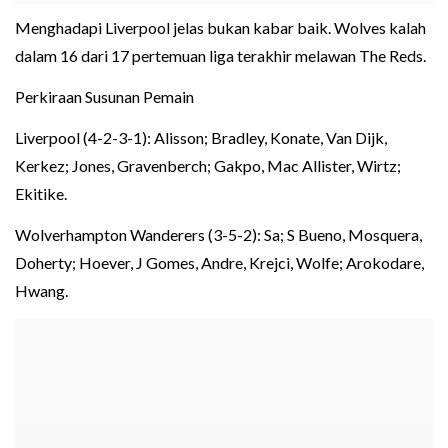
Menghadapi Liverpool jelas bukan kabar baik. Wolves kalah
dalam 16 dari 17 pertemuan liga terakhir melawan The Reds.
Perkiraan Susunan Pemain
Liverpool (4-2-3-1): Alisson; Bradley, Konate, Van Dijk,
Kerkez; Jones, Gravenberch; Gakpo, Mac Allister, Wirtz;
Ekitike.
Wolverhampton Wanderers (3-5-2): Sa; S Bueno, Mosquera,
Doherty; Hoever, J Gomes, Andre, Krejci, Wolfe; Arokodare,
Hwang.