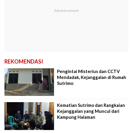
REKOMENDASI
Pengintai Misterius dan CCTV
Mendadak, Kejanggalan di Rumah
Sutrimo
Kematian Sutrimo dan Rangkaian
Kejanggalan yang Muncul dari
Kampung Halaman