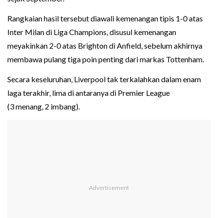
Rangkaian hasil tersebut diawali kemenangan tipis 1-0 atas
Inter Milan di Liga Champions, disusul kemenangan
meyakinkan 2-0 atas Brighton di Anfield, sebelum akhirnya
membawa pulang tiga poin penting dari markas Tottenham.
Secara keseluruhan, Liverpool tak terkalahkan dalam enam
laga terakhir, lima di antaranya di Premier League
(3 menang, 2 imbang).