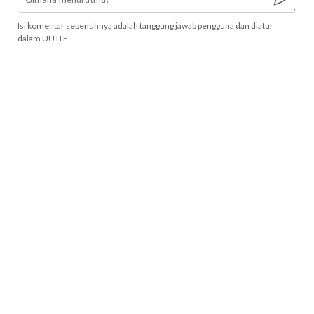
Isi komentar sepenuhnya adalah tanggung jawab pengguna dan diatur
dalam UU ITE