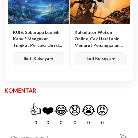
KUIS: Seberapa Leo Sih
Kalkulator Weton
Kamu? Mengukur
Online, Cek Hari Lahir
Tingkat Percaya Diri dan
Menurut Penanggalan
Karisma
Jawa
Ikuti Kuisnya ➔
Ikuti Kuisnya ➔
KOMENTAR
👍
❤️
😂
😧
😭
😡
0
0
0
0
0
0