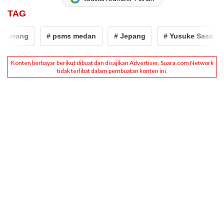
TAG
gerang
# psms medan
# Jepang
# Yusuke Sasa