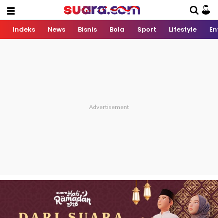
Indeks
News
Bisnis
Bola
Sport
Lifestyle
En