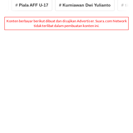
# Piala AFF U-17
# Kurniawan Dwi Yulianto
# timnas 