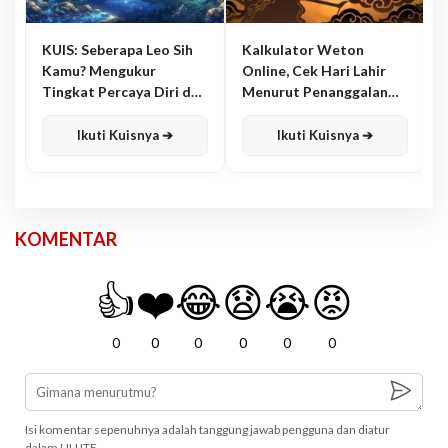
KUIS: Seberapa Leo Sih
Kalkulator Weton
Kamu? Mengukur
Online, Cek Hari Lahir
Tingkat Percaya Diri dan
Menurut Penanggalan
Karisma
Jawa
Ikuti Kuisnya ➔
Ikuti Kuisnya ➔
KOMENTAR
👍
❤️
😂
😧
😭
😡
0
0
0
0
0
0
Isi komentar sepenuhnya adalah tanggung jawab pengguna dan diatur
dalam UU ITE