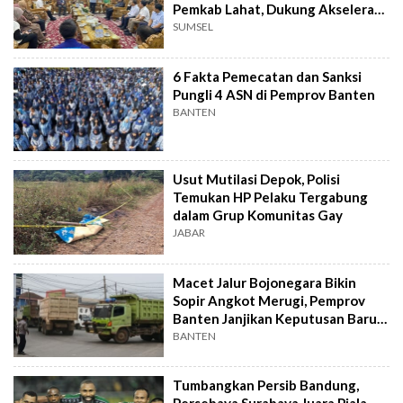
Pemkab Lahat, Dukung Akselerasi
Ekonomi Daerah
SUMSEL
6 Fakta Pemecatan dan Sanksi
Pungli 4 ASN di Pemprov Banten
BANTEN
Usut Mutilasi Depok, Polisi
Temukan HP Pelaku Tergabung
dalam Grup Komunitas Gay
JABAR
Macet Jalur Bojonegara Bikin
Sopir Angkot Merugi, Pemprov
Banten Janjikan Keputusan Baru 4
Hari Lagi
BANTEN
Tumbangkan Persib Bandung,