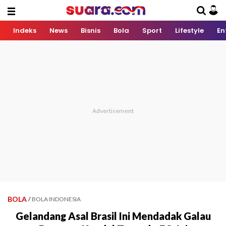
Indeks
News
Bisnis
Bola
Sport
Lifestyle
En
BOLA
/
BOLA INDONESIA
Gelandang Asal Brasil Ini Mendadak Galau