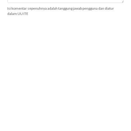
Isi komentar sepenuhnya adalah tanggung jawab pengguna dan diatur
dalam UU ITE