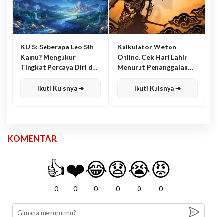
KUIS: Seberapa Leo Sih
Kalkulator Weton
Kamu? Mengukur
Online, Cek Hari Lahir
Tingkat Percaya Diri dan
Menurut Penanggalan
Karisma
Jawa
Ikuti Kuisnya ➔
Ikuti Kuisnya ➔
KOMENTAR
👍
❤️
😂
😧
😭
😡
0
0
0
0
0
0