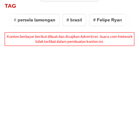
TAG
# persela lamongan
# brasil
# Felipe Ryan
# Ke