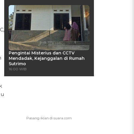
C,
Pengintai Misterius dan CCTV
m
Mendadak, Kejanggalan di Rumah
Sutrimo
16:00 WIB
k
gu