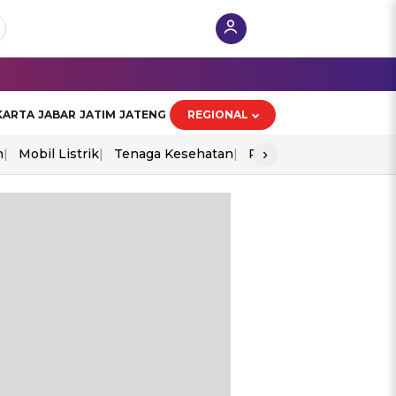
KARTA
JABAR
JATIM
JATENG
REGIONAL
›
n
Mobil Listrik
Tenaga Kesehatan
Perang As-Iran
Ekon