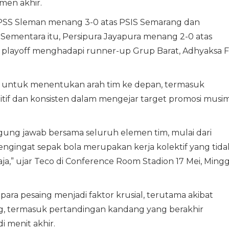
men akhir.
 PSS Sleman menang 3-0 atas PSIS Semarang dan
ementara itu, Persipura Jayapura menang 2-0 atas
playoff menghadapi runner-up Grup Barat, Adhyaksa F
 untuk menentukan arah tim ke depan, termasuk
if dan konsisten dalam mengejar target promosi musi
ung jawab bersama seluruh elemen tim, mulai dari
ngingat sepak bola merupakan kerja kolektif yang tida
ja,” ujar Teco di Conference Room Stadion 17 Mei, Ming
n para pesaing menjadi faktor krusial, terutama akibat
ng, termasuk pertandingan kandang yang berakhir
 menit akhir.