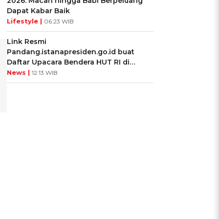
2026: Macan hingga Babi Berpeluang
Dapat Kabar Baik
Lifestyle |
06:23 WIB
Link Resmi
Pandang.istanapresiden.go.id buat
Daftar Upacara Bendera HUT RI di
Istana Negara
News |
12:13 WIB