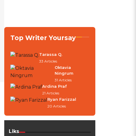
Top Writer Yoursay
Tarassa Q.
33 Articles
Oktavia
Ningrum
31 Articles
Ardina Praf
21 Articles
Ryan Farizzal
20 Articles
Liks