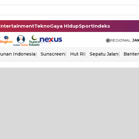
Entertainment
Tekno
Gaya Hidup
Sport
Indeks
REGIONAL:
JA
unan Indonesia
Sunscreen
Hut Ri
Sepatu Jalan
Bante