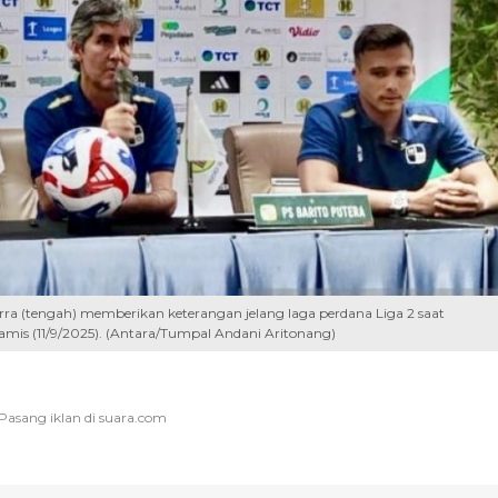
urra (tengah) memberikan keterangan jelang laga perdana Liga 2 saat
Kamis (11/9/2025). (Antara/Tumpal Andani Aritonang)