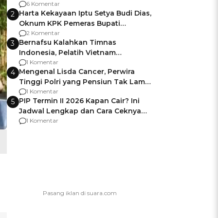
Gagalnya Negara Jamin Keamanan
6 Komentar
Harta Kekayaan Iptu Setya Budi Dias,
2
Oknum KPK Pemeras Bupati
Pemalang
2 Komentar
Bernafsu Kalahkan Timnas
3
Indonesia, Pelatih Vietnam
Berencana Pakai Jimat di Pakansari
1 Komentar
Mengenal Lisda Cancer, Perwira
4
Tinggi Polri yang Pensiun Tak Lama
Usai Jadi Brigjen
1 Komentar
PIP Termin II 2026 Kapan Cair? Ini
5
Jadwal Lengkap dan Cara Ceknya
agar Dana Tidak Hangus!
1 Komentar