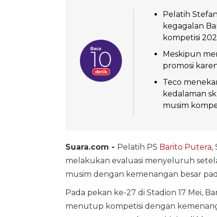
Pelatih Stef
kegagalan Ba
kompetisi 202
Meskipun mena
promosi karena
Teco menekan
kedalaman sk
musim kompet
Suara.com -
Pelatih PS
Barito Putera
,
melakukan evaluasi menyeluruh setela
musim dengan kemenangan besar pada 
Pada pekan ke-27 di Stadion 17 Mei, B
menutup kompetisi dengan kemenangan 