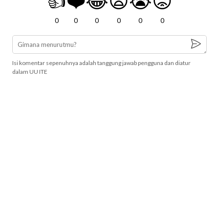
👍
❤️
😂
😧
😭
😡
0
0
0
0
0
0
Isi komentar sepenuhnya adalah tanggung jawab pengguna dan diatur
dalam UU ITE