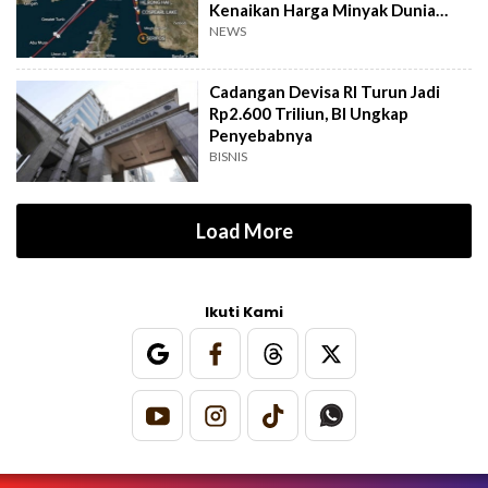
Kenaikan Harga Minyak Dunia
Awal Agustus 2026
NEWS
Cadangan Devisa RI Turun Jadi
Rp2.600 Triliun, BI Ungkap
Penyebabnya
BISNIS
Load More
Ikuti Kami