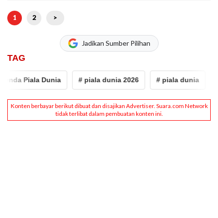
1
2
>
Jadikan Sumber Pilihan
TAG
 Piala Dunia
# piala dunia 2026
# piala dunia
# pant