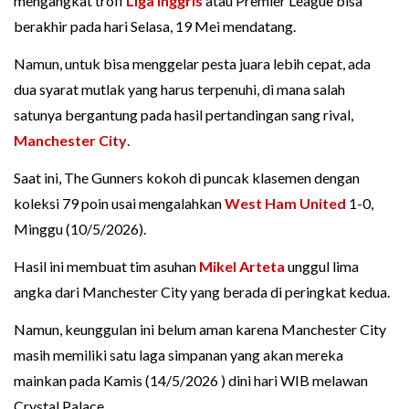
mengangkat trofi
Liga Inggris
atau Premier League bisa
berakhir pada hari Selasa, 19 Mei mendatang.
Namun, untuk bisa menggelar pesta juara lebih cepat, ada
dua syarat mutlak yang harus terpenuhi, di mana salah
satunya bergantung pada hasil pertandingan sang rival,
Manchester City
.
Saat ini, The Gunners kokoh di puncak klasemen dengan
koleksi 79 poin usai mengalahkan
West Ham United
1-0,
Minggu (10/5/2026).
Hasil ini membuat tim asuhan
Mikel Arteta
unggul lima
angka dari Manchester City yang berada di peringkat kedua.
Namun, keunggulan ini belum aman karena Manchester City
masih memiliki satu laga simpanan yang akan mereka
mainkan pada Kamis (14/5/2026 ) dini hari WIB melawan
Crystal Palace.