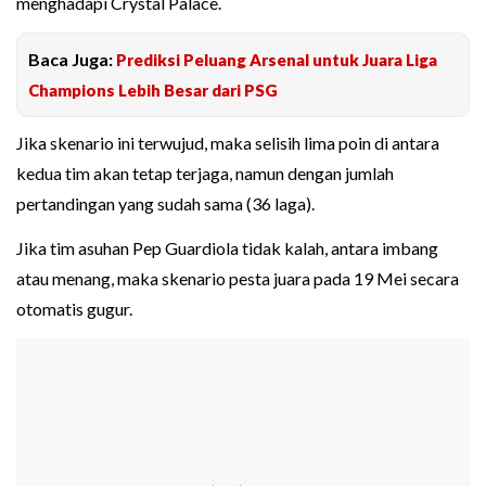
menghadapi Crystal Palace.
Baca Juga:
Prediksi Peluang Arsenal untuk Juara Liga
Champions Lebih Besar dari PSG
Jika skenario ini terwujud, maka selisih lima poin di antara
kedua tim akan tetap terjaga, namun dengan jumlah
pertandingan yang sudah sama (36 laga).
Jika tim asuhan Pep Guardiola tidak kalah, antara imbang
atau menang, maka skenario pesta juara pada 19 Mei secara
otomatis gugur.