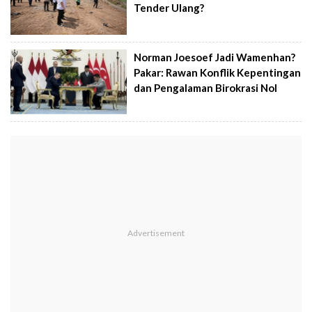
Tender Ulang?
Norman Joesoef Jadi Wamenhan?
Pakar: Rawan Konflik Kepentingan
dan Pengalaman Birokrasi Nol