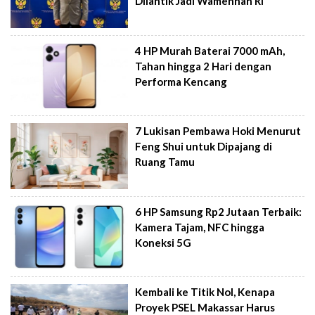
Dilantik Jadi Wamenhan RI
4 HP Murah Baterai 7000 mAh,
Tahan hingga 2 Hari dengan
Performa Kencang
7 Lukisan Pembawa Hoki Menurut
Feng Shui untuk Dipajang di
Ruang Tamu
6 HP Samsung Rp2 Jutaan Terbaik:
Kamera Tajam, NFC hingga
Koneksi 5G
Kembali ke Titik Nol, Kenapa
Proyek PSEL Makassar Harus