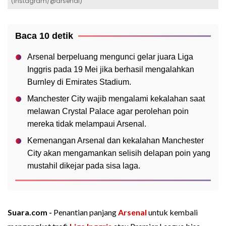
(Instagram/@arsenal)
Baca 10 detik
Arsenal berpeluang mengunci gelar juara Liga
Inggris pada 19 Mei jika berhasil mengalahkan
Burnley di Emirates Stadium.
Manchester City wajib mengalami kekalahan saat
melawan Crystal Palace agar perolehan poin
mereka tidak melampaui Arsenal.
Kemenangan Arsenal dan kekalahan Manchester
City akan mengamankan selisih delapan poin yang
mustahil dikejar pada sisa laga.
Suara.com -
Penantian panjang
Arsenal
untuk kembali