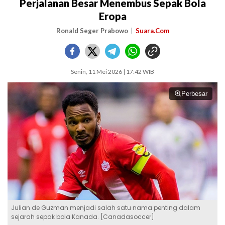
Perjalanan Besar Menembus Sepak Bola
Eropa
Ronald Seger Prabowo
Suara.Com
Senin, 11 Mei 2026 | 17:42 WIB
Perbesar
Julian de Guzman menjadi salah satu nama penting dalam
sejarah sepak bola Kanada. [Canadasoccer]