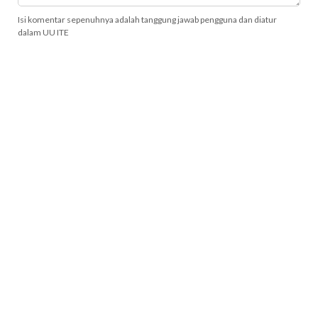
Isi komentar sepenuhnya adalah tanggung jawab pengguna dan diatur
dalam UU ITE