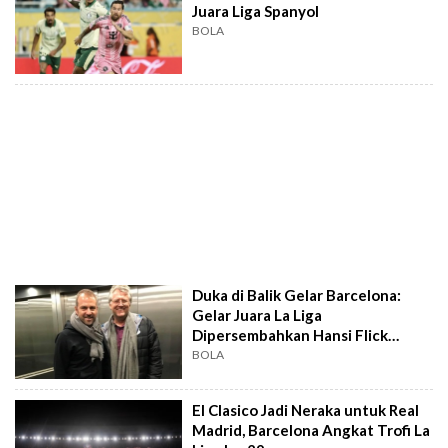
Juara Liga Spanyol
BOLA
Duka di Balik Gelar Barcelona:
Gelar Juara La Liga
Dipersembahkan Hansi Flick
untuk Sang Ayah
BOLA
El Clasico Jadi Neraka untuk Real
Madrid, Barcelona Angkat Trofi La