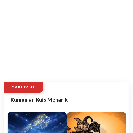
CARI TAHU
Kumpulan Kuis Menarik