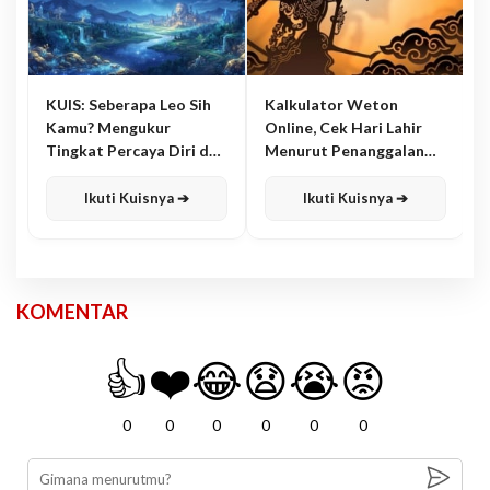
KUIS: Seberapa Leo Sih
Kalkulator Weton
Kamu? Mengukur
Online, Cek Hari Lahir
Tingkat Percaya Diri dan
Menurut Penanggalan
Karisma
Jawa
Ikuti Kuisnya ➔
Ikuti Kuisnya ➔
KOMENTAR
👍
❤️
😂
😧
😭
😡
0
0
0
0
0
0