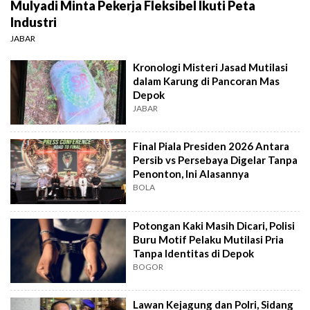
Mulyadi Minta Pekerja Fleksibel Ikuti Peta
Industri
JABAR
Kronologi Misteri Jasad Mutilasi
dalam Karung di Pancoran Mas
Depok
JABAR
Final Piala Presiden 2026 Antara
Persib vs Persebaya Digelar Tanpa
Penonton, Ini Alasannya
BOLA
Potongan Kaki Masih Dicari, Polisi
Buru Motif Pelaku Mutilasi Pria
Tanpa Identitas di Depok
BOGOR
Lawan Kejagung dan Polri, Sidang