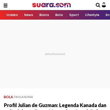
Indeks
News
Bisnis
Bola
Sport
Lifestyle
En
BOLA
/
BOLA DUNIA
Profil Julian de Guzman: Legenda Kanada dan