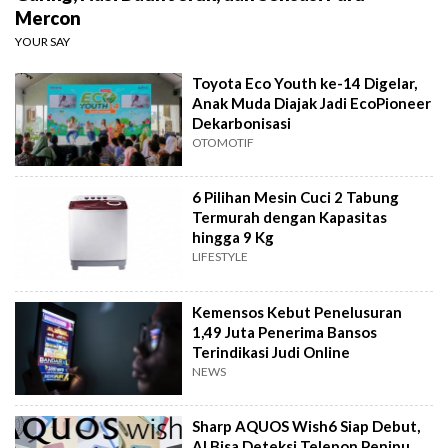
Mercon
YOUR SAY
Toyota Eco Youth ke-14 Digelar,
Anak Muda Diajak Jadi EcoPioneer
Dekarbonisasi
OTOMOTIF
6 Pilihan Mesin Cuci 2 Tabung
Termurah dengan Kapasitas
hingga 9 Kg
LIFESTYLE
Kemensos Kebut Penelusuran
1,49 Juta Penerima Bansos
Terindikasi Judi Online
NEWS
Sharp AQUOS Wish6 Siap Debut,
AI Bisa Deteksi Telepon Penipu