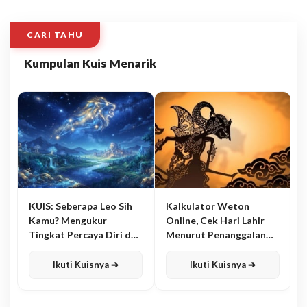
CARI TAHU
Kumpulan Kuis Menarik
KUIS: Seberapa Leo Sih
Kalkulator Weton
Kamu? Mengukur
Online, Cek Hari Lahir
Tingkat Percaya Diri dan
Menurut Penanggalan
Karisma
Jawa
Ikuti Kuisnya ➔
Ikuti Kuisnya ➔