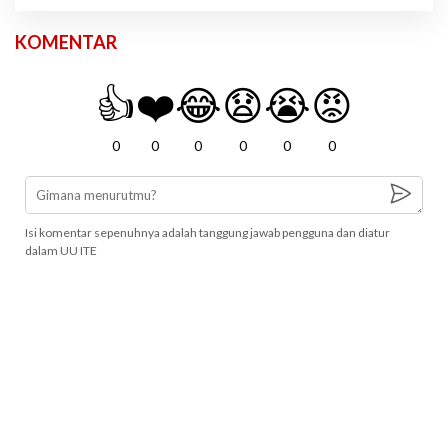
KOMENTAR
👍
❤️
😂
😧
😭
😡
0
0
0
0
0
0
Isi komentar sepenuhnya adalah tanggung jawab pengguna dan diatur
dalam UU ITE