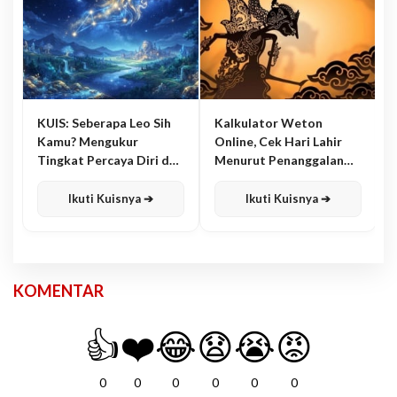
KUIS: Seberapa Leo Sih
Kalkulator Weton
Kamu? Mengukur
Online, Cek Hari Lahir
Tingkat Percaya Diri dan
Menurut Penanggalan
Karisma
Jawa
Ikuti Kuisnya ➔
Ikuti Kuisnya ➔
KOMENTAR
👍
❤️
😂
😧
😭
😡
0
0
0
0
0
0