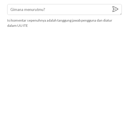
Isi komentar sepenuhnya adalah tanggung jawab pengguna dan diatur
dalam UU ITE