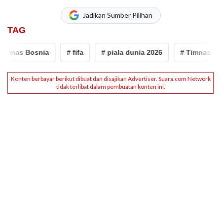
Jadikan Sumber Pilihan
TAG
imnas Bosnia
# fifa
# piala dunia 2026
# Timnas Bos