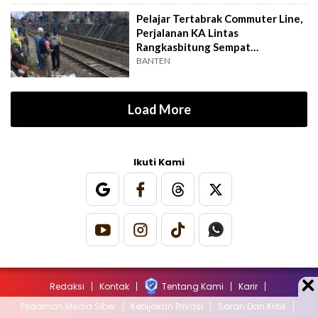
Pelajar Tertabrak Commuter Line,
Perjalanan KA Lintas
Rangkasbitung Sempat
Terganggu
BANTEN
Load More
Ikuti Kami
Redaksi
Kontak
Tentang Kami
Karir
Pedoman Media Siber
Kebijakan Privasi
Saran Dan Kritik