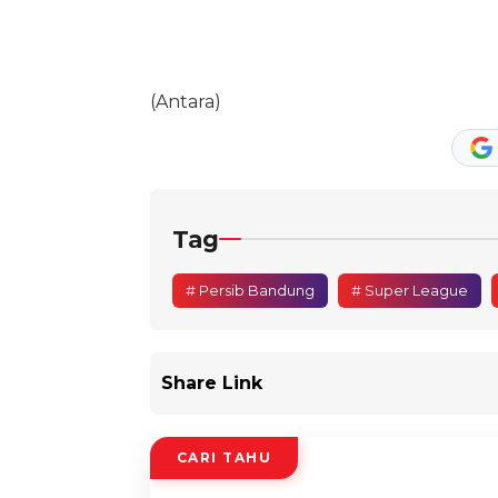
(Antara)
Tag
# Persib Bandung
# Super League
Share Link
CARI TAHU