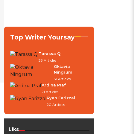
Top Writer Yoursay
Tarassa Q.
33 Articles
Oktavia
Ningrum
31 Articles
Ardina Praf
21 Articles
Ryan Farizzal
20 Articles
Liks