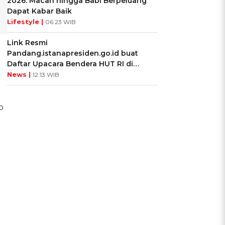
2026: Macan hingga Babi Berpeluang
Dapat Kabar Baik
Lifestyle |
06:23 WIB
Link Resmi
Pandang.istanapresiden.go.id buat
Daftar Upacara Bendera HUT RI di
Istana Negara
News |
12:13 WIB
p