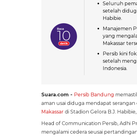
Seluruh pemai
setelah didug
Habibie.
Manajemen Pe
yang mengala
Makassar ters
Persib kini f
setelah meng
Indonesia.
Suara.com -
Persib Bandung
memastika
aman usai diduga mendapat serangan 
Makassar
di Stadion Gelora B.J. Habibie
Head of Communication Persib, Adhi 
mengalami cedera seusai pertandinga