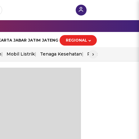
KARTA
JABAR
JATIM
JATENG
REGIONAL
›
n
Mobil Listrik
Tenaga Kesehatan
Piala Aff 2026
Ekono