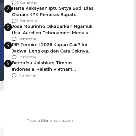
Gagalnya Negara Jamin Keamanan
6 Komentar
Harta Kekayaan Iptu Setya Budi Dias,
2
Oknum KPK Pemeras Bupati
Pemalang
2 Komentar
Jose Mourinho Dikabarkan Ngamuk
3
Usai Aurelien Tchouameni Menuju
Manchester United
1 Komentar
PIP Termin II 2026 Kapan Cair? Ini
4
Jadwal Lengkap dan Cara Ceknya
agar Dana Tidak Hangus!
1 Komentar
Bernafsu Kalahkan Timnas
5
Indonesia, Pelatih Vietnam
Berencana Pakai Jimat di Pakansari
1 Komentar