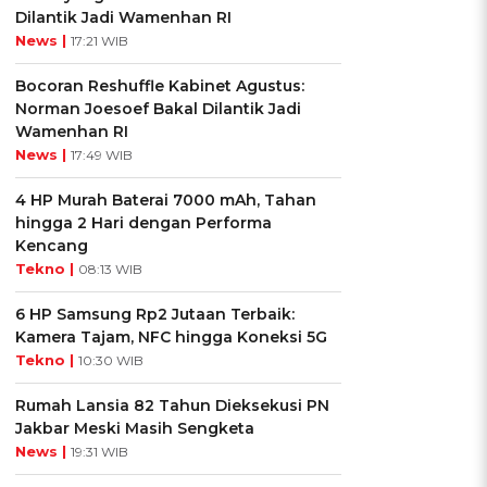
Dilantik Jadi Wamenhan RI
News |
17:21 WIB
Bocoran Reshuffle Kabinet Agustus:
Norman Joesoef Bakal Dilantik Jadi
Wamenhan RI
News |
17:49 WIB
4 HP Murah Baterai 7000 mAh, Tahan
hingga 2 Hari dengan Performa
Kencang
Tekno |
08:13 WIB
6 HP Samsung Rp2 Jutaan Terbaik:
Kamera Tajam, NFC hingga Koneksi 5G
Tekno |
10:30 WIB
Rumah Lansia 82 Tahun Dieksekusi PN
Jakbar Meski Masih Sengketa
News |
19:31 WIB