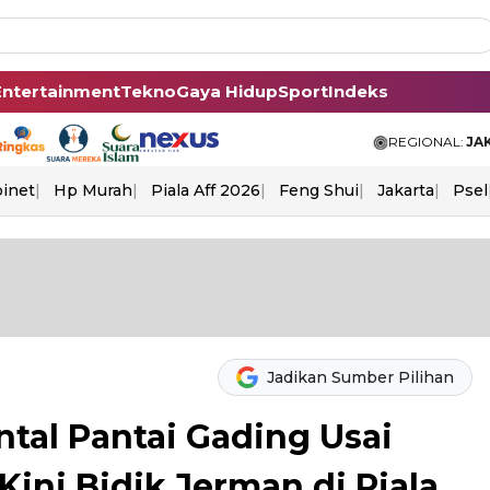
Entertainment
Tekno
Gaya Hidup
Sport
Indeks
REGIONAL:
JA
binet
Hp Murah
Piala Aff 2026
Feng Shui
Jakarta
Psel
Jadikan Sumber Pilihan
tal Pantai Gading Usai
ini Bidik Jerman di Piala