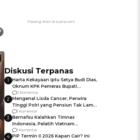
Diskusi Terpanas
Harta Kekayaan Iptu Setya Budi Dias,
1
Oknum KPK Pemeras Bupati
Pemalang
2 Komentar
Mengenal Lisda Cancer, Perwira
2
Tinggi Polri yang Pensiun Tak Lama
Usai Jadi Brigjen
1 Komentar
Bernafsu Kalahkan Timnas
3
Indonesia, Pelatih Vietnam
Berencana Pakai Jimat di Pakansari
1 Komentar
PIP Termin II 2026 Kapan Cair? Ini
4