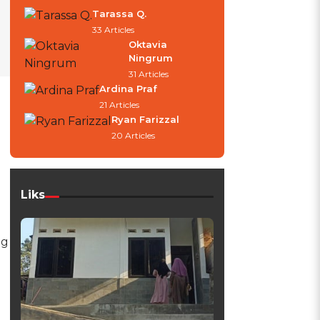
Tarassa Q.
33 Articles
Oktavia
Ningrum
31 Articles
Ardina Praf
21 Articles
Ryan Farizzal
20 Articles
Liks
ng