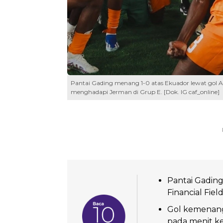
Pantai Gading menang 1-0 atas Ekuador lewat gol A
menghadapi Jerman di Grup E. [Dok. IG caf_online]
Pantai Gading
Financial Fie
Gol kemenang
pada menit k