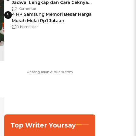
Jadwal Lengkap dan Cara Ceknya
agar Dana Tidak Hangus!
1 Komentar
4 HP Samsung Memori Besar Harga
5
Murah Mulai Rp1 Jutaan
0 Komentar
Top Writer Yoursay