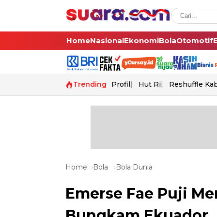
Home
Nasional
Ekonomi
Bola
Otomotif
Trending
Profil
Hut Ri
Reshuffle Ka
Home
Bola
Bola Dunia
Emerse Fae Puji Men
Bungkam Ekuador, K