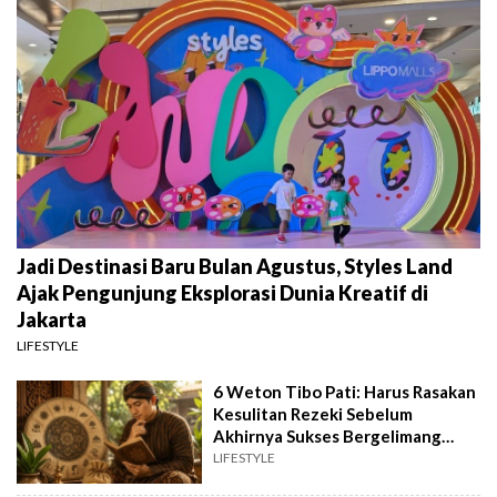
Jadi Destinasi Baru Bulan Agustus, Styles Land
Ajak Pengunjung Eksplorasi Dunia Kreatif di
Jakarta
LIFESTYLE
6 Weton Tibo Pati: Harus Rasakan
Kesulitan Rezeki Sebelum
Akhirnya Sukses Bergelimang
Harta
LIFESTYLE