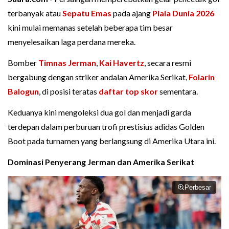
terbanyak atau
Sepatu Emas
pada ajang
Piala Dunia 2026
kini mulai memanas setelah beberapa tim besar
menyelesaikan laga perdana mereka.
Bomber
Timnas Jerman
,
Kai Havertz
, secara resmi
bergabung dengan striker andalan Amerika Serikat,
Folarin
Balogun
, di posisi teratas
daftar top skor
sementara.
Keduanya kini mengoleksi dua gol dan menjadi garda
terdepan dalam perburuan trofi prestisius adidas Golden
Boot pada turnamen yang berlangsung di Amerika Utara ini.
Dominasi Penyerang Jerman dan Amerika Serikat
Perbesar