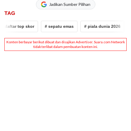
Jadikan Sumber Pilihan
TAG
ftar top skor
# sepatu emas
# piala dunia 2026
# Ka