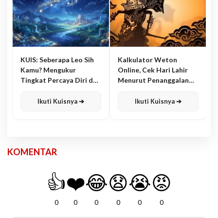
KUIS: Seberapa Leo Sih
Kalkulator Weton
Kamu? Mengukur
Online, Cek Hari Lahir
Tingkat Percaya Diri dan
Menurut Penanggalan
Karisma
Jawa
Ikuti Kuisnya ➔
Ikuti Kuisnya ➔
KOMENTAR
👍
❤️
😂
😧
😭
😡
0
0
0
0
0
0