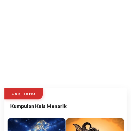
CARI TAHU
Kumpulan Kuis Menarik