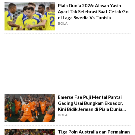
Piala Dunia 2026: Alasan Yasin
Ayari Tak Selebrasi Saat Cetak Gol
di Laga Swedia Vs Tunisia
BOLA
Emerse Fae Puji Mental Pantai
Gading Usai Bungkam Ekuador,
Kini Bidik Jerman di Piala Dunia
2026
BOLA
Tiga Poin Australia dan Permainan