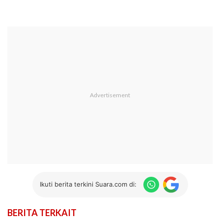
Ikuti berita terkini Suara.com di:
BERITA TERKAIT