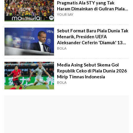
Pragmatis Ala STY yang Tak
Haram Dimainkan di Guliran Piala
Dunia
YOUR SAY
Sebut Format Baru Piala Dunia Tak
Menarik, Presiden UEFA
Aleksander Ceferin 'Diamuk' 13
Negara
BOLA
Media Asing Sebut Skema Gol
Republik Ceko di Piala Dunia 2026
Mirip Timnas Indonesia
BOLA