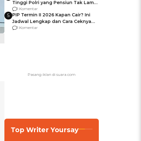
Tinggi Polri yang Pensiun Tak Lama
Usai Jadi Brigjen
1 Komentar
PIP Termin II 2026 Kapan Cair? Ini
5
Jadwal Lengkap dan Cara Ceknya
agar Dana Tidak Hangus!
1 Komentar
Top Writer Yoursay