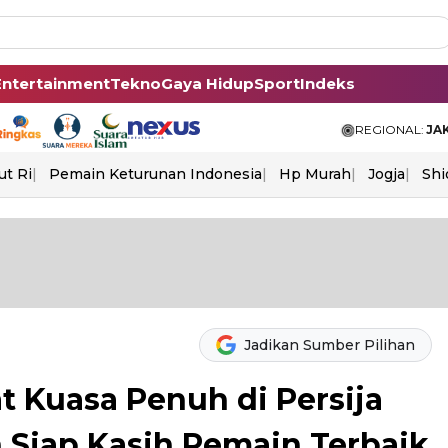
Entertainment
Tekno
Gaya Hidup
Sport
Indeks
REGIONAL:
JA
ut Ri
Pemain Keturunan Indonesia
Hp Murah
Jogja
Shi
Jadikan Sumber Pilihan
t Kuasa Penuh di Persija
 Siap Kasih Pemain Terbaik