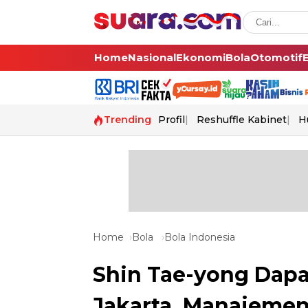
Home
Nasional
Ekonomi
Bola
Otomotif
Trending
Profil
Reshuffle Kabinet
H
Home
Bola
Bola Indonesia
Shin Tae-yong Dapa
Jakarta, Manajemen