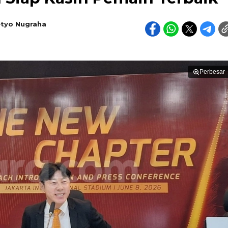
etyo Nugraha
Perbesar