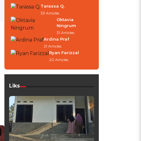
Tarassa Q.
33 Articles
Oktavia
Ningrum
31 Articles
Ardina Praf
21 Articles
Ryan Farizzal
20 Articles
Liks