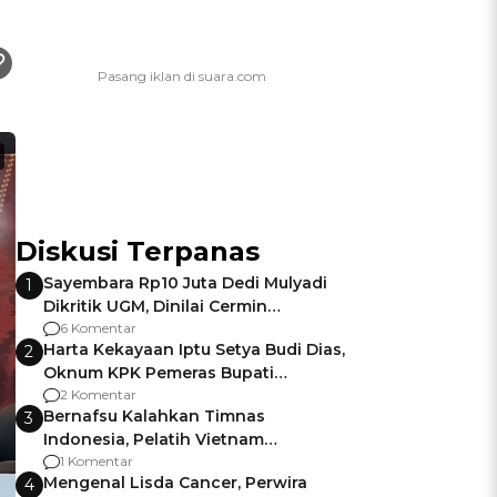
Diskusi Terpanas
Sayembara Rp10 Juta Dedi Mulyadi
1
Dikritik UGM, Dinilai Cermin
Gagalnya Negara Jamin Keamanan
6 Komentar
Harta Kekayaan Iptu Setya Budi Dias,
2
Oknum KPK Pemeras Bupati
Pemalang
2 Komentar
Bernafsu Kalahkan Timnas
3
Indonesia, Pelatih Vietnam
Berencana Pakai Jimat di Pakansari
1 Komentar
Mengenal Lisda Cancer, Perwira
4