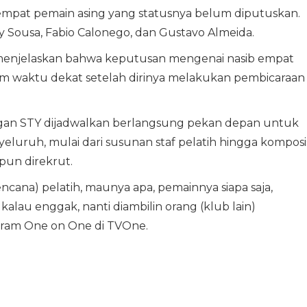
i empat pemain asing yang statusnya belum diputuskan.
y Sousa, Fabio Calonego, dan Gustavo Almeida.
 menjelaskan bahwa keputusan mengenai nasib empat
am waktu dekat setelah dirinya melakukan pembicaraan
an STY dijadwalkan berlangsung pekan depan untuk
uruh, mulai dari susunan staf pelatih hingga komposis
un direkrut.
encana) pelatih, maunya apa, pemainnya siapa saja,
 kalau enggak, nanti diambilin orang (klub lain)
gram One on One di TVOne.