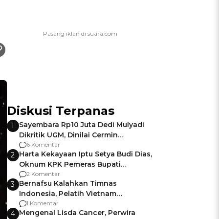
Diskusi Terpanas
Sayembara Rp10 Juta Dedi Mulyadi
1
Dikritik UGM, Dinilai Cermin
Gagalnya Negara Jamin Keamanan
6 Komentar
Harta Kekayaan Iptu Setya Budi Dias,
2
Oknum KPK Pemeras Bupati
Pemalang
2 Komentar
Bernafsu Kalahkan Timnas
3
Indonesia, Pelatih Vietnam
Berencana Pakai Jimat di Pakansari
1 Komentar
Mengenal Lisda Cancer, Perwira
4