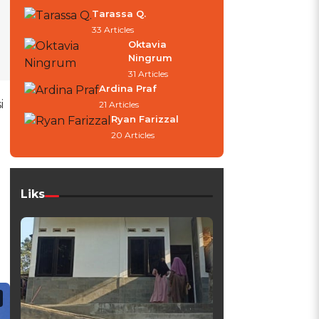
Tarassa Q.
33 Articles
Oktavia
Ningrum
31 Articles
Ardina Praf
i
21 Articles
Ryan Farizzal
20 Articles
Liks