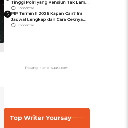
Tinggi Polri yang Pensiun Tak Lama
Usai Jadi Brigjen
1 Komentar
PIP Termin II 2026 Kapan Cair? Ini
5
Jadwal Lengkap dan Cara Ceknya
agar Dana Tidak Hangus!
1 Komentar
Top Writer Yoursay