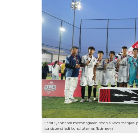
Hanif Sjahbandi membagikan resep sukses menjadi pe
konsistensi jadi kunci utama. [Istimewa]