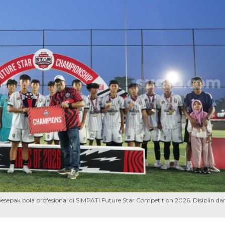
sepak bola profesional di SIMPATI Future Star Competition 2026. Disiplin da