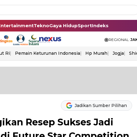
Entertainment
Tekno
Gaya Hidup
Sport
Indeks
REGIONAL:
JA
ut Ri
Pemain Keturunan Indonesia
Hp Murah
Jogja
Shi
Jadikan Sumber Pilihan
gikan Resep Sukses Jadi
di Future Star Competition