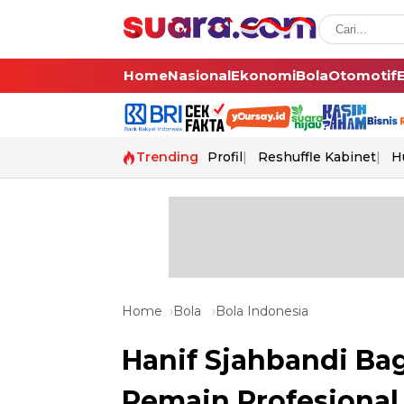
Home
Nasional
Ekonomi
Bola
Otomotif
Trending
Profil
Reshuffle Kabinet
H
Home
Bola
Bola Indonesia
Hanif Sjahbandi Ba
Pemain Profesional 