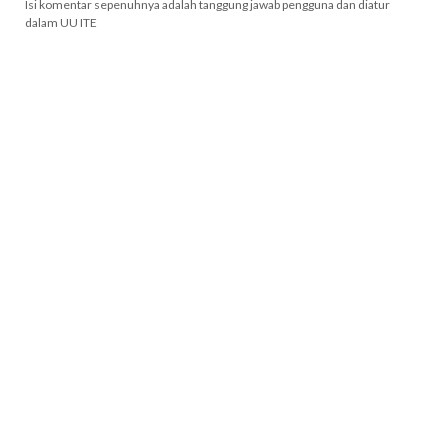
Isi komentar sepenuhnya adalah tanggung jawab pengguna dan diatur
dalam UU ITE