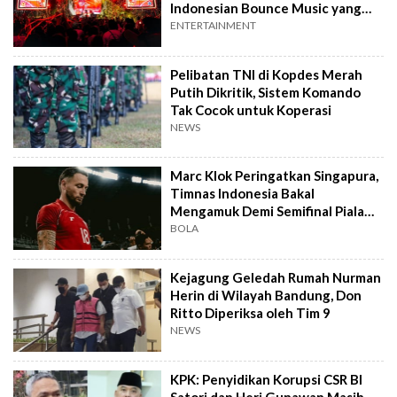
Indonesian Bounce Music yang
Berbeda
ENTERTAINMENT
Pelibatan TNI di Kopdes Merah
Putih Dikritik, Sistem Komando
Tak Cocok untuk Koperasi
NEWS
Marc Klok Peringatkan Singapura,
Timnas Indonesia Bakal
Mengamuk Demi Semifinal Piala
AFF 2026
BOLA
Kejagung Geledah Rumah Nurman
Herin di Wilayah Bandung, Don
Ritto Diperiksa oleh Tim 9
NEWS
KPK: Penyidikan Korupsi CSR BI
Satori dan Heri Gunawan Masih