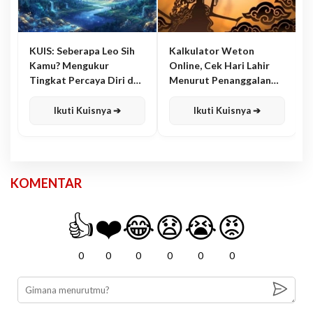
KUIS: Seberapa Leo Sih
Kalkulator Weton
Kamu? Mengukur
Online, Cek Hari Lahir
Tingkat Percaya Diri dan
Menurut Penanggalan
Karisma
Jawa
Ikuti Kuisnya ➔
Ikuti Kuisnya ➔
KOMENTAR
👍
❤️
😂
😧
😭
😡
0
0
0
0
0
0