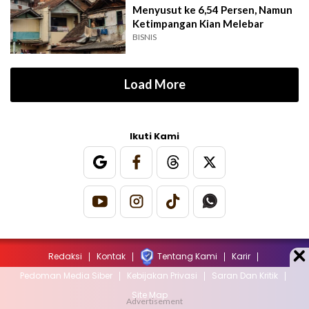
Menyusut ke 6,54 Persen, Namun
Ketimpangan Kian Melebar
BISNIS
Load More
Ikuti Kami
Redaksi
Kontak
Tentang Kami
Karir
Pedoman Media Siber
Kebijakan Privasi
Saran Dan Kritik
Site Map