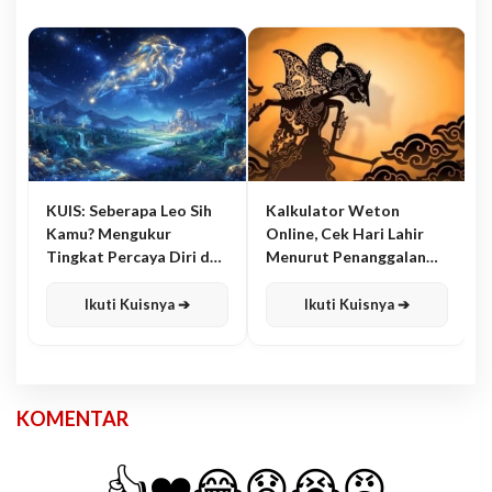
KUIS: Seberapa Leo Sih
Kalkulator Weton
Kamu? Mengukur
Online, Cek Hari Lahir
Tingkat Percaya Diri dan
Menurut Penanggalan
Karisma
Jawa
Ikuti Kuisnya ➔
Ikuti Kuisnya ➔
KOMENTAR
👍
❤️
😂
😧
😭
😡