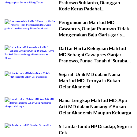
Prabowo Subianto, Dianggap
Kode Keras Padahal
Mengucapkan Selamat Ulang
Tahun
Pengumuman Mahfud MD
Cawapres, Ganjar Pranowo Tidak
Mengenakan Baju Garis-garis
Hitam-Putih yang Didesain Jokowi
Daftar Harta Kekayaan Mahfud
MD Sebagai Cawapres Ganjar
Pranowo, Punya Tanah di Surabaya
hingga Pamekasan dan Sleman
Sejarah Unik MD dalam Nama
Mahfud MD, Ternyata Bukan
Gelar Akademi
Nama Lengkap Mahfud MD, Apa
Arti MD dalam Namanya? Bukan
Gelar Akademis Maupun Keluarga
5 Tanda-tanda HP Disadap, Segera
Cek