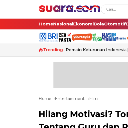
Home
Nasional
Ekonomi
Bola
Otomotif
Trending
Pemain Keturunan Indonesia
Home
Entertainment
Film
Hilang Motivasi? To
Tentang Guru dan P