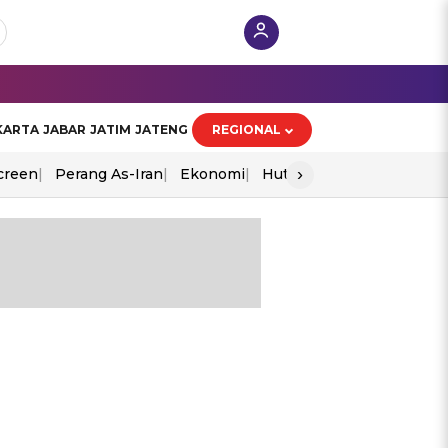
KARTA
JABAR
JATIM
JATENG
REGIONAL
›
creen
Perang As-Iran
Ekonomi
Hut Ri