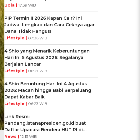
Bola |
17:39 WIB
PIP Termin II 2026 Kapan Cair? Ini
Jadwal Lengkap dan Cara Ceknya agar
Dana Tidak Hangus!
Lifestyle |
07:36 WIB
4 Shio yang Menarik Keberuntungan
Hari Ini 5 Agustus 2026: Segalanya
Berjalan Lancar
Lifestyle |
06:37 WIB
4 Shio Beruntung Hari Ini 4 Agustus
2026: Macan hingga Babi Berpeluang
Dapat Kabar Baik
Lifestyle |
06:23 WIB
Link Resmi
Pandang.istanapresiden.go.id buat
Daftar Upacara Bendera HUT RI di
Istana Negara
News |
12:13 WIB