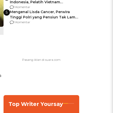
Indonesia, Pelatih Vietnam
Berencana Pakai Jimat di Pakansari
1 Komentar
Mengenal Lisda Cancer, Perwira
5
Tinggi Polri yang Pensiun Tak Lama
Usai Jadi Brigjen
1 Komentar
a
l
Top Writer Yoursay