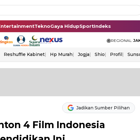
Entertainment
Tekno
Gaya Hidup
Sport
Indeks
REGIONAL:
JA
Reshuffle Kabinet
Hp Murah
Jogja
Shio
Profil
Suns
Jadikan Sumber Pilihan
nton 4 Film Indonesia
endidikan Ini