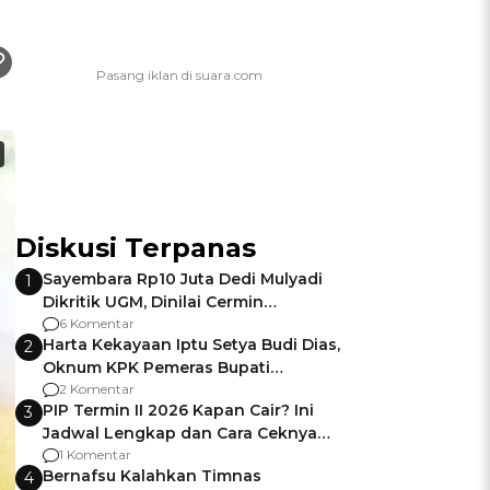
Diskusi Terpanas
Sayembara Rp10 Juta Dedi Mulyadi
1
Dikritik UGM, Dinilai Cermin
Gagalnya Negara Jamin Keamanan
6 Komentar
Harta Kekayaan Iptu Setya Budi Dias,
2
Oknum KPK Pemeras Bupati
Pemalang
2 Komentar
PIP Termin II 2026 Kapan Cair? Ini
3
Jadwal Lengkap dan Cara Ceknya
agar Dana Tidak Hangus!
1 Komentar
Bernafsu Kalahkan Timnas
4