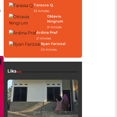
Tarassa Q.
s
33 Articles
Oktavia
Ningrum
31 Articles
Ardina Praf
21 Articles
Ryan Farizzal
20 Articles
Liks