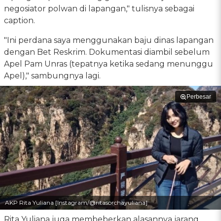
negosiator polwan di lapangan," tulisnya sebagai
caption.
"Ini perdana saya menggunakan baju dinas lapangan
dengan Bet Reskrim. Dokumentasi diambil sebelum
Apel Pam Unras (tepatnya ketika sedang menunggu
Apel)," sambungnya lagi.
Perbesar
AKP Rita Yuliana [Instagram/@ritasorchayuliana]
Rita Yuliana juga membeberkan alasannya jarang