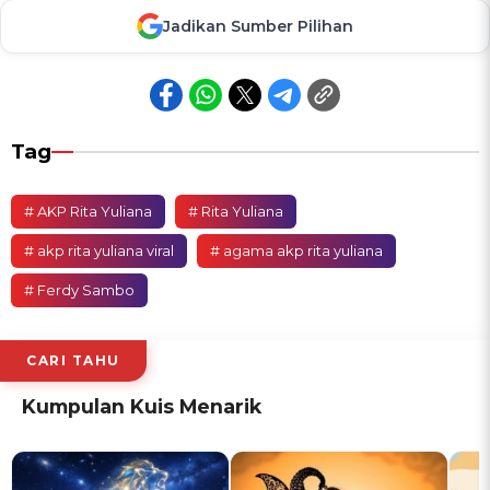
Jadikan Sumber Pilihan
Tag
# AKP Rita Yuliana
# Rita Yuliana
# akp rita yuliana viral
# agama akp rita yuliana
# Ferdy Sambo
CARI TAHU
Kumpulan Kuis Menarik