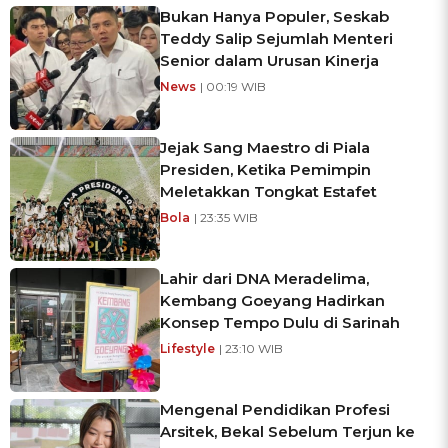
Bukan Hanya Populer, Seskab
Teddy Salip Sejumlah Menteri
Senior dalam Urusan Kinerja
News
| 00:19 WIB
Jejak Sang Maestro di Piala
Presiden, Ketika Pemimpin
Meletakkan Tongkat Estafet
Bola
| 23:35 WIB
Lahir dari DNA Meradelima,
Kembang Goeyang Hadirkan
Konsep Tempo Dulu di Sarinah
Lifestyle
| 23:10 WIB
Mengenal Pendidikan Profesi
Arsitek, Bekal Sebelum Terjun ke