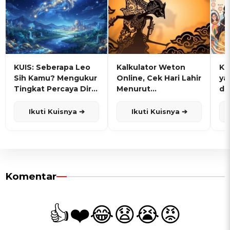
KUIS: Seberapa Leo
Kalkulator Weton
KU
Sih Kamu? Mengukur
Online, Cek Hari Lahir
ya
Tingkat Percaya Diri
Menurut
de
dan Karisma
Penanggalan Jawa
Ikuti Kuisnya ➔
Ikuti Kuisnya ➔
Komentar
👍
❤️
😂
😧
😭
😡