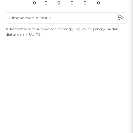
0
0
0
0
0
0
Isi komentar sepenuhnya adalah tanggung jawab pengguna dan
diatur dalam UU ITE