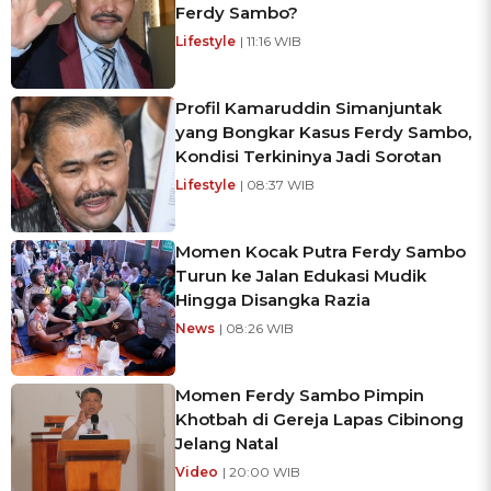
Ferdy Sambo?
Lifestyle
| 11:16 WIB
Profil Kamaruddin Simanjuntak
yang Bongkar Kasus Ferdy Sambo,
Kondisi Terkininya Jadi Sorotan
Lifestyle
| 08:37 WIB
Momen Kocak Putra Ferdy Sambo
Turun ke Jalan Edukasi Mudik
Hingga Disangka Razia
News
| 08:26 WIB
Momen Ferdy Sambo Pimpin
Khotbah di Gereja Lapas Cibinong
Jelang Natal
Video
| 20:00 WIB