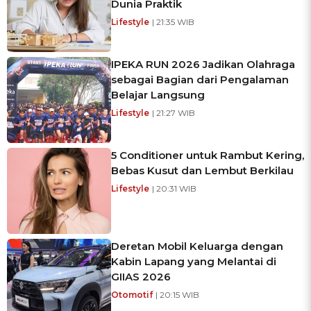
Dunia Praktik
Lifestyle
| 21:35 WIB
IPEKA RUN 2026 Jadikan Olahraga
sebagai Bagian dari Pengalaman
Belajar Langsung
Lifestyle
| 21:27 WIB
5 Conditioner untuk Rambut Kering,
Bebas Kusut dan Lembut Berkilau
Lifestyle
| 20:31 WIB
Deretan Mobil Keluarga dengan
Kabin Lapang yang Melantai di
GIIAS 2026
Otomotif
| 20:15 WIB