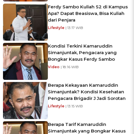
Ferdy Sambo Kuliah S2 di Kampus
Apa? Dapat Beasiswa, Bisa Kuliah
dari Penjara
Lifestyle
| 13:17 WIB
Kondisi Terkini Kamaruddin
Simanjuntak, Pengacara yang
Bongkar Kasus Ferdy Sambo
Video
| 18:16 WIB
Berapa Kekayaan Kamaruddin
Simanjuntak? Kondisi Kesehatan
Pengacara Brigadir J Jadi Sorotan
Lifestyle
| 13:15 WIB
Berapa Tarif Kamaruddin
Simanjuntak yang Bongkar Kasus