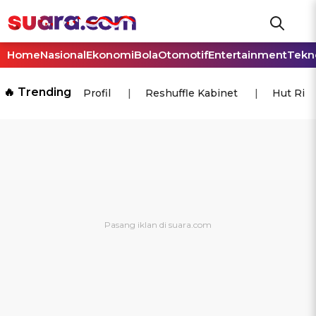
Home
Nasional
Ekonomi
Bola
Otomotif
Entertainment
Tekn
🔥 Trending
Profil
Reshuffle Kabinet
Hut Ri