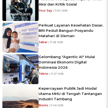
Aksi dan Kritik Sosial
Your Say
| 11:50 WIB
Perkuat Layanan Kesehatan Dasar,
BRI Peduli Bangun Posyandu
Matahari di Sleman
Jabar
| 11:48 WIB
Gelombang "Agentic AI" Mulai
Dominasi Ekonomi Digital
Indonesia 2026
Tekno
| 11:47 WIB
Kepercayaan Publik Jadi Modal
Utama MHU di Tengah Tantangan
Industri Tambang
Bisnis
| 11:46 WIB