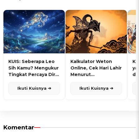
KUIS: Seberapa Leo
Kalkulator Weton
KU
Sih Kamu? Mengukur
Online, Cek Hari Lahir
ya
Tingkat Percaya Diri
Menurut
de
dan Karisma
Penanggalan Jawa
Ikuti Kuisnya ➔
Ikuti Kuisnya ➔
Komentar