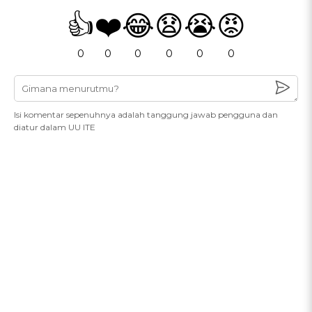
👍
❤️
😂
😧
😭
😡
0
0
0
0
0
0
Isi komentar sepenuhnya adalah tanggung jawab pengguna dan
diatur dalam UU ITE