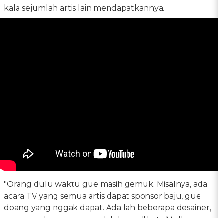
kala sejumlah artis lain mendapatkannya.
"Orang dulu waktu gue masih gemuk. Misalnya, ada
acara TV yang semua artis dapat sponsor baju, gue
doang yang nggak dapat. Ada lah beberapa desainer,