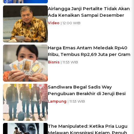
Airlangga Janji Pertalite Tidak Akan
Ada Kenaikan Sampai Desember
Video
| 12:00 WIB
Harga Emas Antam Meledak Rp40
Ribu, Tembus Rp2,69 Juta per Gram
Bisnis
| 11:53 WIB
Sandiwara Begal Sadis Way
Pengubuan Berakhir di Jeruji Besi
Lampung
| 11:53 WIB
The Manipulated: Ketika Pria Lugu
Melawan Konspirasi Kejam, Penuh