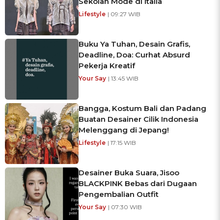
Sekolah Mode di Italia
Lifestyle
| 09:27 WIB
Buku Ya Tuhan, Desain Grafis,
Deadline, Doa: Curhat Absurd
Pekerja Kreatif
Your Say
| 13:45 WIB
Bangga, Kostum Bali dan Padang
Buatan Desainer Cilik Indonesia
Melenggang di Jepang!
Lifestyle
| 17:15 WIB
Desainer Buka Suara, Jisoo
BLACKPINK Bebas dari Dugaan
Pengembalian Outfit
Your Say
| 07:30 WIB