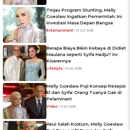
Tinjau Program Stunting, Melly
Goeslaw Ingatkan Pemerintah: Ini
Investasi Masa Depan Bangsa
Entertainment
| 19:00 WIB
Berapa Biaya Bikin Kebaya di Didiet
Maulana seperti Syifa Hadju? Ini
Kisarannya
Lifestyle
| 14:54 WIB
Melly Goeslaw Puji Konsep Resepsi
El dan Syifa: Orang Tuanya Gak di
Pelaminan!
Video
| 11:32 WIB
Akui Salah Kostum, Melly Goeslaw