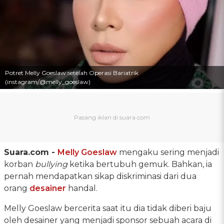
Potret Melly Goeslaw setelah Operasi Bariatrik
(instagram/@melly_goeslaw)
Suara.com -
Melly Goeslaw
mengaku sering menjadi
korban
bullying
ketika bertubuh gemuk. Bahkan, ia
pernah mendapatkan sikap diskriminasi dari dua
orang
desainer
handal.
Melly Goeslaw bercerita saat itu dia tidak diberi baju
oleh desainer yang menjadi sponsor sebuah acara di