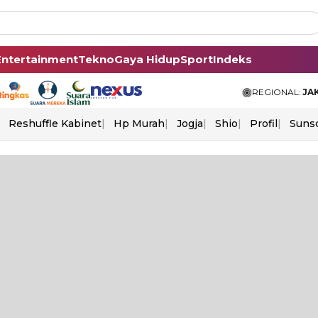
Entertainment
Tekno
Gaya Hidup
Sport
Indeks
REGIONAL:
JA
Reshuffle Kabinet
Hp Murah
Jogja
Shio
Profil
Suns