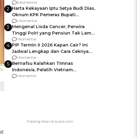
Gagalnya Negara Jamin Keamanan
6 Komentar
Harta Kekayaan Iptu Setya Budi Dias,
2
Oknum KPK Pemeras Bupati
Pemalang
2 Komentar
Mengenal Lisda Cancer, Perwira
3
Tinggi Polri yang Pensiun Tak Lama
Usai Jadi Brigjen
1 Komentar
PIP Termin II 2026 Kapan Cair? Ini
4
Jadwal Lengkap dan Cara Ceknya
agar Dana Tidak Hangus!
1 Komentar
Bernafsu Kalahkan Timnas
5
Indonesia, Pelatih Vietnam
Berencana Pakai Jimat di Pakansari
1 Komentar
at