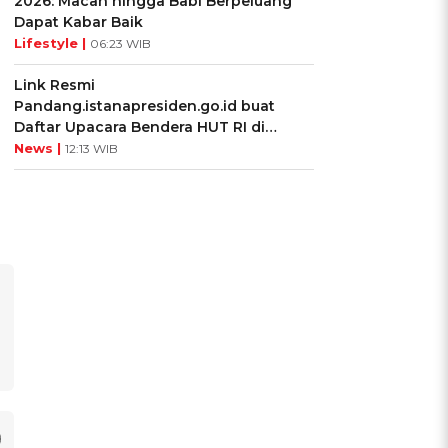
2026: Macan hingga Babi Berpeluang
Dapat Kabar Baik
Lifestyle |
06:23 WIB
Link Resmi
Pandang.istanapresiden.go.id buat
Daftar Upacara Bendera HUT RI di
Istana Negara
News |
12:13 WIB