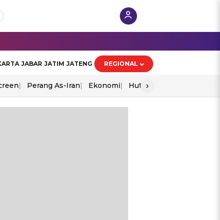
KARTA
JABAR
JATIM
JATENG
REGIONAL
›
creen
Perang As-Iran
Ekonomi
Hut Ri