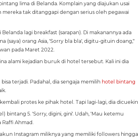
ntang lima di Belanda. Komplain yang diajukan usai
ereka tak ditanggapi dengan serius oleh pegawai
di Belanda lagi breakfast (sarapan). Di makanannya ada
(saya) orang Asia, 'Sorry bla bla', digitu-gituin doang,"
awan pada Maret 2022.
na alami kejadian buruk di hotel tersebut. Kali ini dia
bisa terjadi. Padahal, dia sengaja memilih
hotel bintang
ik.
mbali protes ke pihak hotel. Tapi lagi-lagi, dia dicuekin
l) bintang 5. 'Sorry, digini, gini'. Udah, 'Mau ketemu
a Raffi Ahmad.
kun Instagram miliknya yang memiliki followers hingga