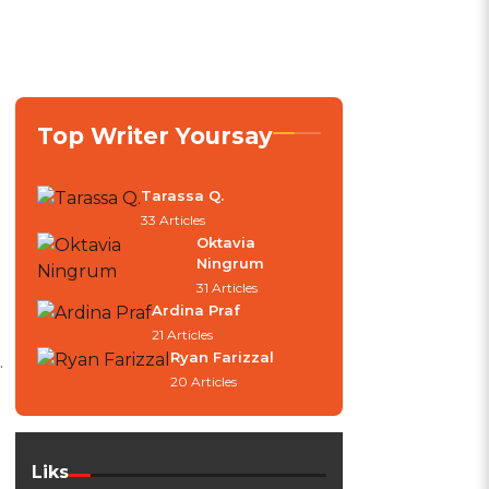
Top Writer Yoursay
Tarassa Q.
33 Articles
Oktavia
Ningrum
31 Articles
Ardina Praf
21 Articles
Ryan Farizzal
.
20 Articles
Liks