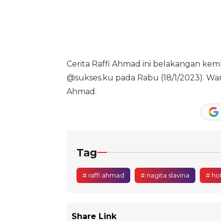
Cerita Raffi Ahmad ini belakangan kemb
@sukses.ku pada Rabu (18/1/2023). War
Ahmad.
Tag
# raffi ahmad
# nagita slavina
# ho
Share Link