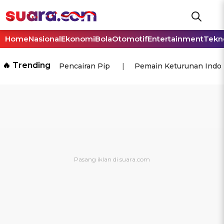
Home
Nasional
Ekonomi
Bola
Otomotif
Entertainment
Tekn
🔥 Trending
Pencairan Pip
Pemain Keturunan Indo