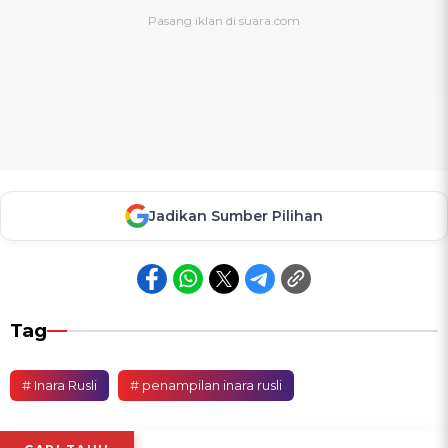
Jadikan Sumber Pilihan
Tag
# Inara Rusli
# penampilan inara rusli