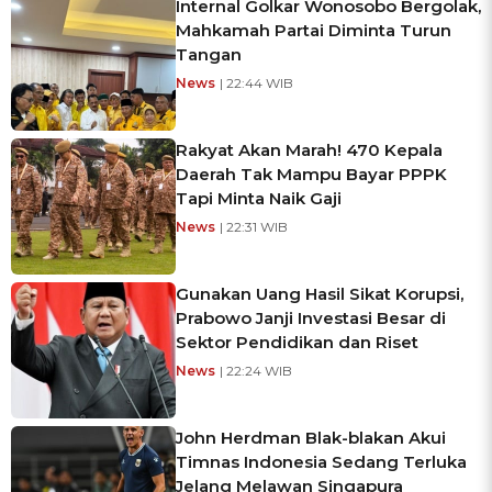
Internal Golkar Wonosobo Bergolak,
Mahkamah Partai Diminta Turun
Tangan
News
| 22:44 WIB
Rakyat Akan Marah! 470 Kepala
Daerah Tak Mampu Bayar PPPK
Tapi Minta Naik Gaji
News
| 22:31 WIB
Gunakan Uang Hasil Sikat Korupsi,
Prabowo Janji Investasi Besar di
Sektor Pendidikan dan Riset
News
| 22:24 WIB
John Herdman Blak-blakan Akui
Timnas Indonesia Sedang Terluka
Jelang Melawan Singapura