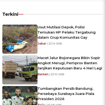
Terkini
Usut Mutilasi Depok, Polisi
Temukan HP Pelaku Tergabung
dalam Grup Komunitas Gay
Jabar
| 23:14 WIB
Macet Jalur Bojonegara Bikin Sopir
Angkot Merugi, Pemprov Banten
Janjikan Keputusan Baru 4 Hari Lagi
Banten
| 23:10 WIB
Tumbangkan Persib Bandung,
Persebaya Surabaya Juara Piala
Presiden 2026
Bola
| 23:08 WIB