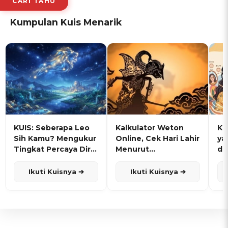
CARI TAHU
Kumpulan Kuis Menarik
KUIS: Seberapa Leo
Kalkulator Weton
KU
Sih Kamu? Mengukur
Online, Cek Hari Lahir
ya
Tingkat Percaya Diri
Menurut
de
dan Karisma
Penanggalan Jawa
Ikuti Kuisnya ➔
Ikuti Kuisnya ➔