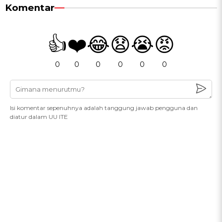
Komentar
👍
❤️
😂
😧
😭
😡
0
0
0
0
0
0
Isi komentar sepenuhnya adalah tanggung jawab pengguna dan
diatur dalam UU ITE