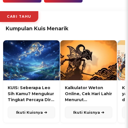
CARI TAHU
Kumpulan Kuis Menarik
KUIS: Seberapa Leo
Kalkulator Weton
KU
Sih Kamu? Mengukur
Online, Cek Hari Lahir
ya
Tingkat Percaya Diri
Menurut
de
dan Karisma
Penanggalan Jawa
Ikuti Kuisnya ➔
Ikuti Kuisnya ➔