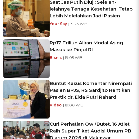
Saat Jas Putih Diuji: Selelah-
lelahnya Tenaga Kesehatan, Tetap
Lebih Melelahkan Jadi Pasien
Your Say
| 19:23 WIB
Rp17 Triliun Aliran Modal Asing
Masuk ke Pinjol RI
Bisnis
| 19:05 WIB
Buntut Kasus Komentar Nirempati
Pasien BPJS, RS Sardjito Hentikan
Praktik dr. Elda Putri Rahard
Video
| 19:00 WIB
Curi Perhatian Owi/Butet, 16 Atlet
Raih Super Tiket Audisi Umum PB
Djarum 2026 di Makassar