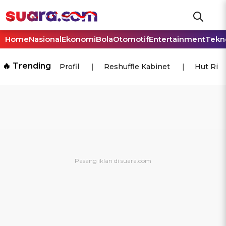
Home
Nasional
Ekonomi
Bola
Otomotif
Entertainment
Tekn
🔥 Trending
Profil
Reshuffle Kabinet
Hut Ri