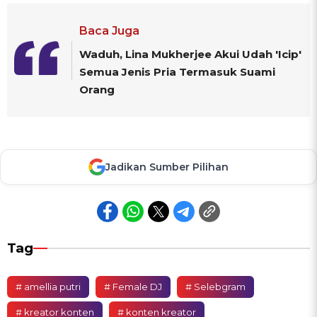
Baca Juga
Waduh, Lina Mukherjee Akui Udah 'Icip'
Semua Jenis Pria Termasuk Suami
Orang
Jadikan Sumber Pilihan
Tag
# amellia putri
# Female DJ
# Selebgram
# kreator konten
# konten kreator