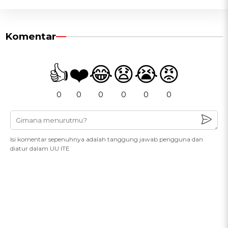
Komentar
👍
❤️
😂
😧
😭
😡
0
0
0
0
0
0
Isi komentar sepenuhnya adalah tanggung jawab pengguna dan
diatur dalam UU ITE