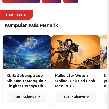
CARI TAHU
Kumpulan Kuis Menarik
KUIS: Seberapa Leo
Kalkulator Weton
KU
Sih Kamu? Mengukur
Online, Cek Hari Lahir
ya
Tingkat Percaya Diri
Menurut
de
dan Karisma
Penanggalan Jawa
Ikuti Kuisnya ➔
Ikuti Kuisnya ➔