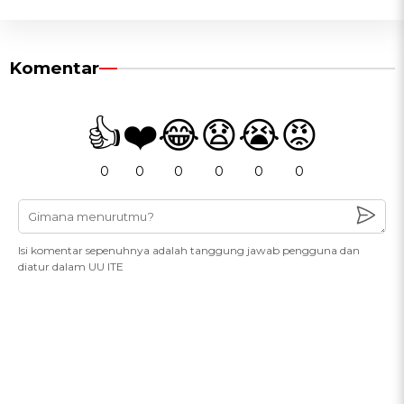
Komentar
👍
❤️
😂
😧
😭
😡
0
0
0
0
0
0
Isi komentar sepenuhnya adalah tanggung jawab pengguna dan
diatur dalam UU ITE