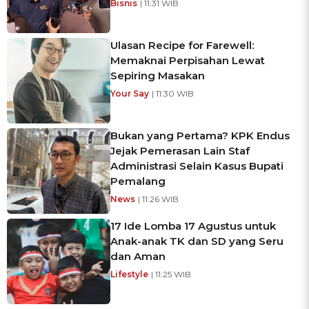
Bisnis
| 11:31 WIB
Ulasan Recipe for Farewell:
Memaknai Perpisahan Lewat
Sepiring Masakan
Your Say
| 11:30 WIB
Bukan yang Pertama? KPK Endus
Jejak Pemerasan Lain Staf
Administrasi Selain Kasus Bupati
Pemalang
News
| 11:26 WIB
17 Ide Lomba 17 Agustus untuk
Anak-anak TK dan SD yang Seru
dan Aman
Lifestyle
| 11:25 WIB