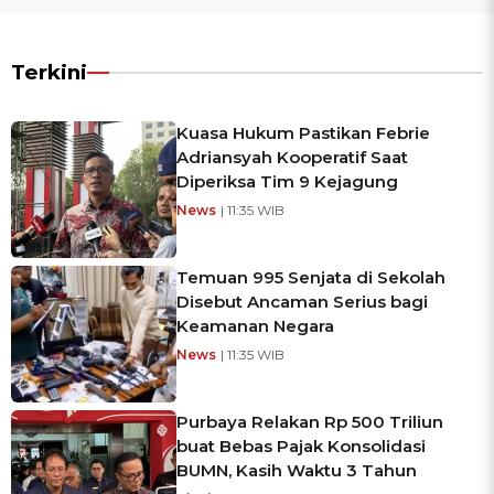
Terkini
Kuasa Hukum Pastikan Febrie
Adriansyah Kooperatif Saat
Diperiksa Tim 9 Kejagung
News
| 11:35 WIB
Temuan 995 Senjata di Sekolah
Disebut Ancaman Serius bagi
Keamanan Negara
News
| 11:35 WIB
Purbaya Relakan Rp 500 Triliun
buat Bebas Pajak Konsolidasi
BUMN, Kasih Waktu 3 Tahun