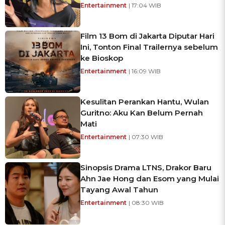
Entertainment
| 17:04 WIB
Film 13 Bom di Jakarta Diputar Hari
Ini, Tonton Final Trailernya sebelum
ke Bioskop
Entertainment
| 16:09 WIB
Kesulitan Perankan Hantu, Wulan
Guritno: Aku Kan Belum Pernah
Mati
Entertainment
| 07:30 WIB
Sinopsis Drama LTNS, Drakor Baru
Ahn Jae Hong dan Esom yang Mulai
Tayang Awal Tahun
Entertainment
| 08:30 WIB