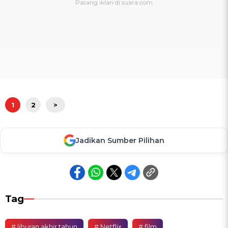
1
2
>
Jadikan Sumber Pilihan
Tag
# liburan akhir tahun
# Netflix
# film