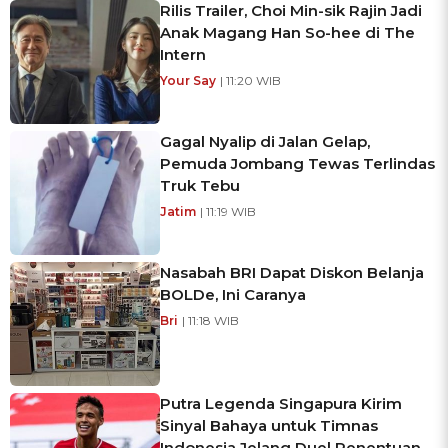
Rilis Trailer, Choi Min-sik Rajin Jadi
Anak Magang Han So-hee di The
Intern
Your Say
| 11:20 WIB
Gagal Nyalip di Jalan Gelap,
Pemuda Jombang Tewas Terlindas
Truk Tebu
Jatim
| 11:19 WIB
Nasabah BRI Dapat Diskon Belanja
BOLDe, Ini Caranya
Bri
| 11:18 WIB
Putra Legenda Singapura Kirim
Sinyal Bahaya untuk Timnas
Indonesia Jelang Duel Penentuan