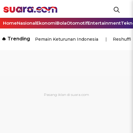
Home
Nasional
Ekonomi
Bola
Otomotif
Entertainment
Tekn
🔥 Trending
Pemain Keturunan Indonesia
Reshuffl