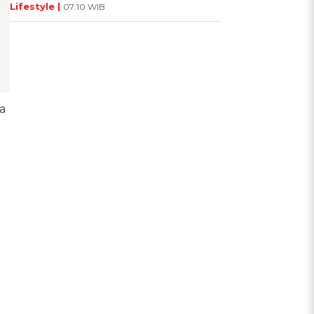
Lifestyle |
07:10 WIB
a