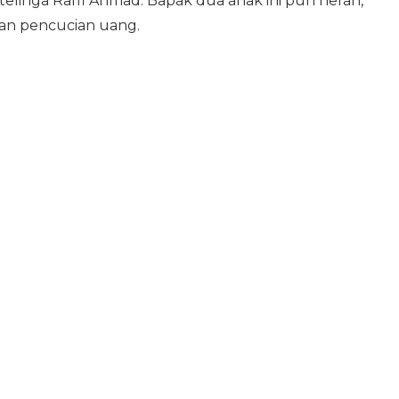
telinga Raffi Ahmad. Bapak dua anak ini pun heran,
an pencucian uang.