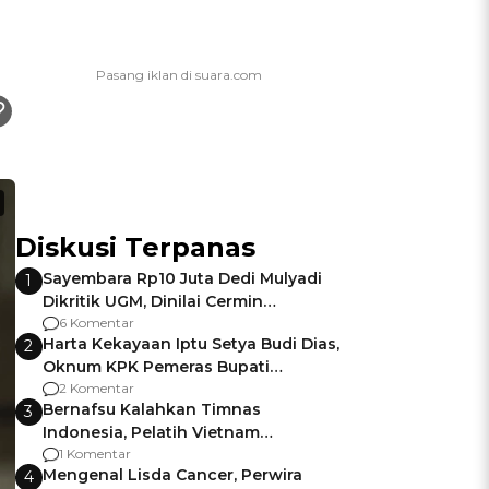
Diskusi Terpanas
Sayembara Rp10 Juta Dedi Mulyadi
1
Dikritik UGM, Dinilai Cermin
Gagalnya Negara Jamin Keamanan
6 Komentar
Harta Kekayaan Iptu Setya Budi Dias,
2
Oknum KPK Pemeras Bupati
Pemalang
2 Komentar
Bernafsu Kalahkan Timnas
3
Indonesia, Pelatih Vietnam
Berencana Pakai Jimat di Pakansari
1 Komentar
Mengenal Lisda Cancer, Perwira
4