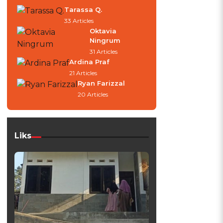
Tarassa Q.
33 Articles
Oktavia
Ningrum
31 Articles
Ardina Praf
21 Articles
Ryan Farizzal
20 Articles
Liks