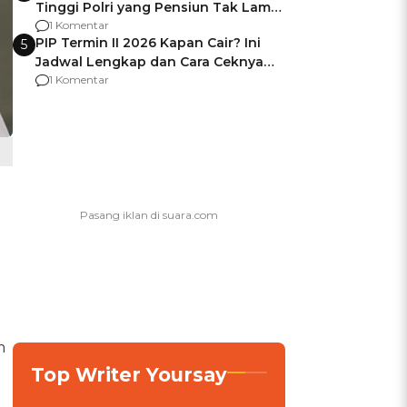
Tinggi Polri yang Pensiun Tak Lama
Usai Jadi Brigjen
1 Komentar
PIP Termin II 2026 Kapan Cair? Ini
5
Jadwal Lengkap dan Cara Ceknya
agar Dana Tidak Hangus!
1 Komentar
m
Top Writer Yoursay