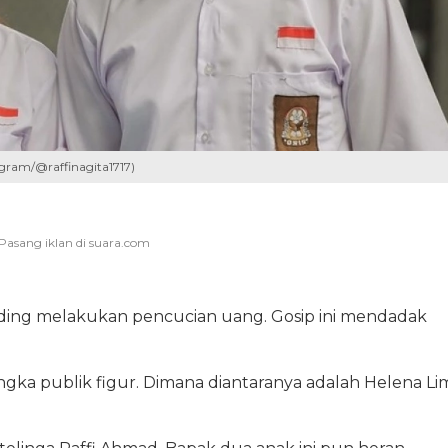
gram/@raffinagita1717)
tuding melakukan pencucian uang. Gosip ini mendadak
ngka publik figur. Dimana diantaranya adalah Helena Li