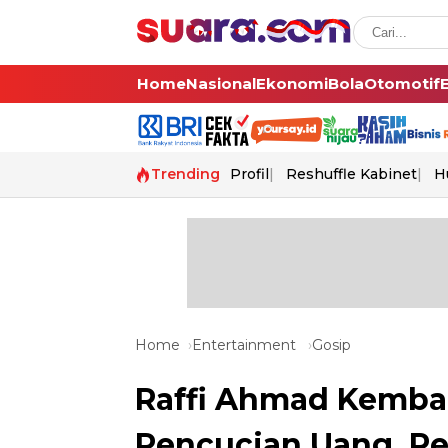
Home
Nasional
Ekonomi
Bola
Otomotif
Trending
Profil
Reshuffle Kabinet
H
Home
Entertainment
Gosip
Raffi Ahmad Kembali
Pencucian Uang, Re