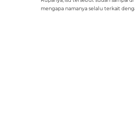
Rupanya, isu tersebut sudah sampai di 
mengapa namanya selalu terkait deng