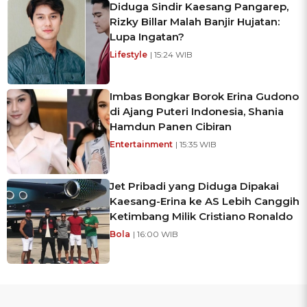
Diduga Sindir Kaesang Pangarep,
Rizky Billar Malah Banjir Hujatan:
Lupa Ingatan?
Lifestyle
| 15:24 WIB
Imbas Bongkar Borok Erina Gudono
di Ajang Puteri Indonesia, Shania
Hamdun Panen Cibiran
Entertainment
| 15:35 WIB
Jet Pribadi yang Diduga Dipakai
Kaesang-Erina ke AS Lebih Canggih
Ketimbang Milik Cristiano Ronaldo
Bola
| 16:00 WIB