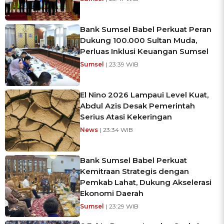
Bank Sumsel Babel Perkuat Peran
Dukung 100.000 Sultan Muda,
Perluas Inklusi Keuangan Sumsel
Sumsel
| 23:39 WIB
El Nino 2026 Lampaui Level Kuat,
Abdul Azis Desak Pemerintah
Serius Atasi Kekeringan
News
| 23:34 WIB
Bank Sumsel Babel Perkuat
Kemitraan Strategis dengan
Pemkab Lahat, Dukung Akselerasi
Ekonomi Daerah
Sumsel
| 23:29 WIB