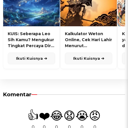
KUIS: Seberapa Leo
Kalkulator Weton
KU
Sih Kamu? Mengukur
Online, Cek Hari Lahir
ya
Tingkat Percaya Diri
Menurut
de
dan Karisma
Penanggalan Jawa
Ikuti Kuisnya ➔
Ikuti Kuisnya ➔
Komentar
👍
❤️
😂
😧
😭
😡
0
0
0
0
0
0