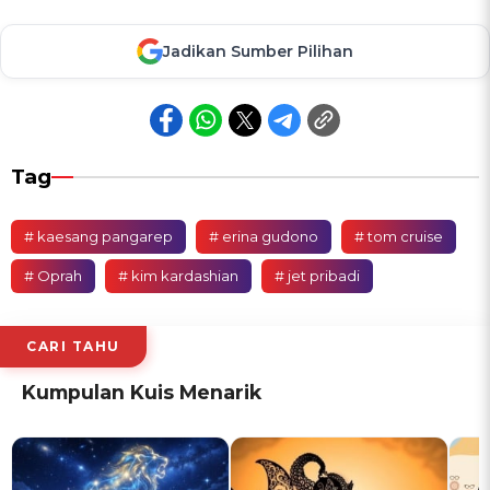
Jadikan Sumber Pilihan
Tag
# kaesang pangarep
# erina gudono
# tom cruise
# Oprah
# kim kardashian
# jet pribadi
CARI TAHU
Kumpulan Kuis Menarik