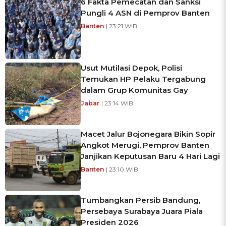
6 Fakta Pemecatan dan Sanksi
Pungli 4 ASN di Pemprov Banten
Banten
| 23:21 WIB
Usut Mutilasi Depok, Polisi
Temukan HP Pelaku Tergabung
dalam Grup Komunitas Gay
Jabar
| 23:14 WIB
Macet Jalur Bojonegara Bikin Sopir
Angkot Merugi, Pemprov Banten
Janjikan Keputusan Baru 4 Hari Lagi
Banten
| 23:10 WIB
Tumbangkan Persib Bandung,
Persebaya Surabaya Juara Piala
Presiden 2026