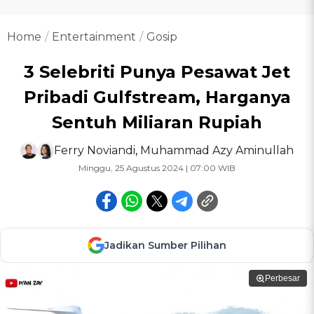
Home
Entertainment
Gosip
3 Selebriti Punya Pesawat Jet
Pribadi Gulfstream, Harganya
Sentuh Miliaran Rupiah
Ferry Noviandi
,
Muhammad Azy Aminullah
Minggu, 25 Agustus 2024 | 07:00 WIB
Jadikan Sumber Pilihan
Perbesar