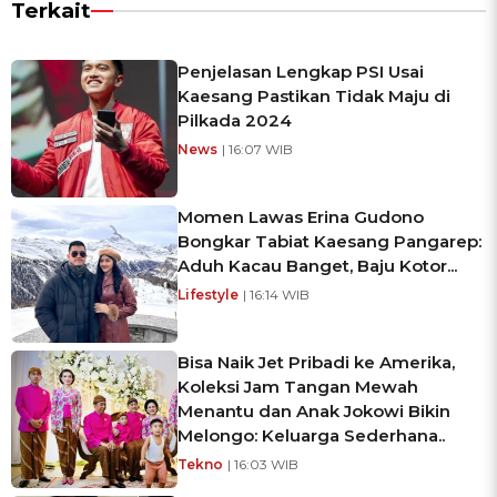
Terkait
Penjelasan Lengkap PSI Usai
Kaesang Pastikan Tidak Maju di
Pilkada 2024
News
| 16:07 WIB
Momen Lawas Erina Gudono
Bongkar Tabiat Kaesang Pangarep:
Aduh Kacau Banget, Baju Kotor...
Lifestyle
| 16:14 WIB
Bisa Naik Jet Pribadi ke Amerika,
Koleksi Jam Tangan Mewah
Menantu dan Anak Jokowi Bikin
Melongo: Keluarga Sederhana..
Tekno
| 16:03 WIB