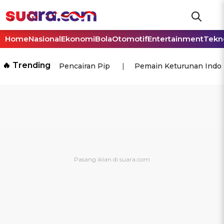
Home
Nasional
Ekonomi
Bola
Otomotif
Entertainment
Tekn
🔥 Trending
Pencairan Pip
Pemain Keturunan Indo