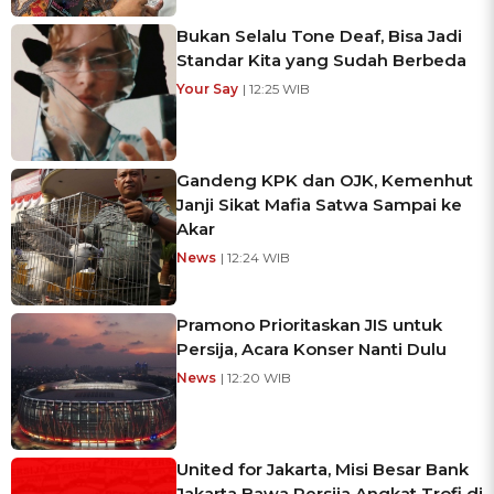
Bukan Selalu Tone Deaf, Bisa Jadi
Standar Kita yang Sudah Berbeda
Your Say
| 12:25 WIB
Gandeng KPK dan OJK, Kemenhut
Janji Sikat Mafia Satwa Sampai ke
Akar
News
| 12:24 WIB
Pramono Prioritaskan JIS untuk
Persija, Acara Konser Nanti Dulu
News
| 12:20 WIB
United for Jakarta, Misi Besar Bank
Jakarta Bawa Persija Angkat Trofi di