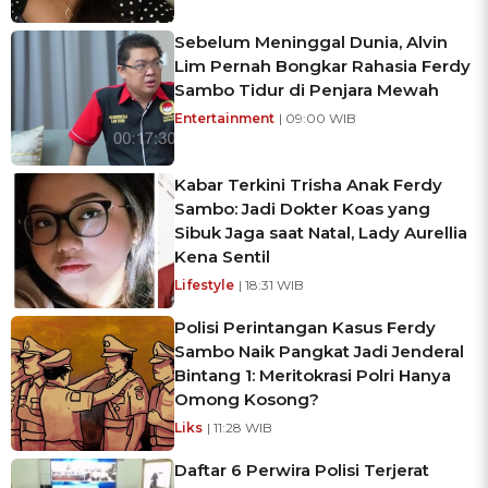
Sebelum Meninggal Dunia, Alvin
Lim Pernah Bongkar Rahasia Ferdy
Sambo Tidur di Penjara Mewah
Entertainment
| 09:00 WIB
Kabar Terkini Trisha Anak Ferdy
Sambo: Jadi Dokter Koas yang
Sibuk Jaga saat Natal, Lady Aurellia
Kena Sentil
Lifestyle
| 18:31 WIB
Polisi Perintangan Kasus Ferdy
Sambo Naik Pangkat Jadi Jenderal
Bintang 1: Meritokrasi Polri Hanya
Omong Kosong?
Liks
| 11:28 WIB
Daftar 6 Perwira Polisi Terjerat