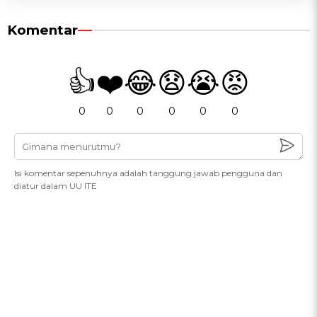
Komentar
👍
❤️
😂
😧
😭
😡
0
0
0
0
0
0
Isi komentar sepenuhnya adalah tanggung jawab pengguna dan
diatur dalam UU ITE