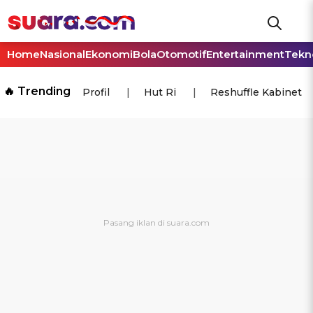
Home
Nasional
Ekonomi
Bola
Otomotif
Entertainment
Tekn
🔥 Trending
Profil
Hut Ri
Reshuffle Kabinet