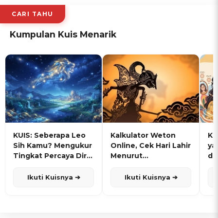
CARI TAHU
Kumpulan Kuis Menarik
KUIS: Seberapa Leo
Kalkulator Weton
KU
Sih Kamu? Mengukur
Online, Cek Hari Lahir
ya
Tingkat Percaya Diri
Menurut
de
dan Karisma
Penanggalan Jawa
Ikuti Kuisnya ➔
Ikuti Kuisnya ➔