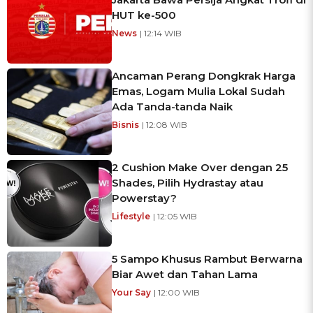
HUT ke-500
News
| 12:14 WIB
Ancaman Perang Dongkrak Harga
Emas, Logam Mulia Lokal Sudah
Ada Tanda-tanda Naik
Bisnis
| 12:08 WIB
2 Cushion Make Over dengan 25
Shades, Pilih Hydrastay atau
Powerstay?
Lifestyle
| 12:05 WIB
5 Sampo Khusus Rambut Berwarna
Biar Awet dan Tahan Lama
Your Say
| 12:00 WIB