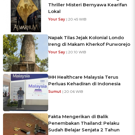
Thriller Misteri Bernyawa Kearifan
Lokal
Your Say
| 20:45 WIB
Napak Tilas Jejak Kolonial Londo
Ireng di Makam Kherkof Purworejo
Your Say
| 20:10 WIB
IHH Healthcare Malaysia Terus
Perluas Kehadiran di Indonesia
Sumut
| 20:06 WIB
Fakta Mengerikan di Balik
Penembakan Thailand: Pelaku
Sudah Belajar Senjata 2 Tahun