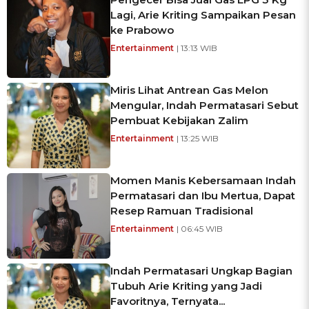
Lagi, Arie Kriting Sampaikan Pesan
ke Prabowo
Entertainment
| 13:13 WIB
Miris Lihat Antrean Gas Melon
Mengular, Indah Permatasari Sebut
Pembuat Kebijakan Zalim
Entertainment
| 13:25 WIB
Momen Manis Kebersamaan Indah
Permatasari dan Ibu Mertua, Dapat
Resep Ramuan Tradisional
Entertainment
| 06:45 WIB
Indah Permatasari Ungkap Bagian
Tubuh Arie Kriting yang Jadi
Favoritnya, Ternyata...