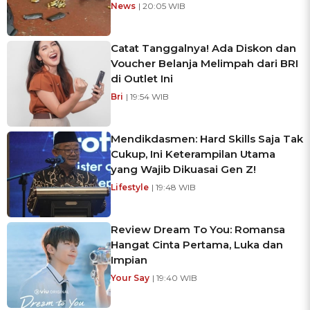
News
| 20:05 WIB
Catat Tanggalnya! Ada Diskon dan
Voucher Belanja Melimpah dari BRI
di Outlet Ini
Bri
| 19:54 WIB
Mendikdasmen: Hard Skills Saja Tak
Cukup, Ini Keterampilan Utama
yang Wajib Dikuasai Gen Z!
Lifestyle
| 19:48 WIB
Review Dream To You: Romansa
Hangat Cinta Pertama, Luka dan
Impian
Your Say
| 19:40 WIB