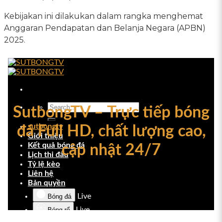
Kebijakan ini dilakukan dalam rangka menghemat
Anggaran Pendapatan dan Belanja Negara (APBN)
2025.