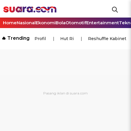
Home
Nasional
Ekonomi
Bola
Otomotif
Entertainment
Tekn
🔥 Trending
Profil
Hut Ri
Reshuffle Kabinet