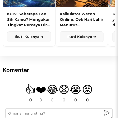
KUIS: Seberapa Leo
Kalkulator Weton
KU
Sih Kamu? Mengukur
Online, Cek Hari Lahir
ya
Tingkat Percaya Diri
Menurut
de
dan Karisma
Penanggalan Jawa
Ikuti Kuisnya ➔
Ikuti Kuisnya ➔
Komentar
👍
❤️
😂
😧
😭
😡
0
0
0
0
0
0