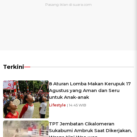
Terkini
8 Aturan Lomba Makan Kerupuk 17
Agustus yang Aman dan Seru
untuk Anak-anak
Lifestyle
| 14:45 WIB
TPT Jembatan Cikalomeran
Sukabumi Ambruk Saat Dikerjakan,