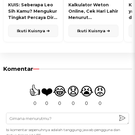
KUIS: Seberapa Leo
Kalkulator Weton
KU
Sih Kamu? Mengukur
Online, Cek Hari Lahir
ya
Tingkat Percaya Diri
Menurut
de
dan Karisma
Penanggalan Jawa
Ikuti Kuisnya ➔
Ikuti Kuisnya ➔
Komentar
👍
❤️
😂
😧
😭
😡
0
0
0
0
0
0
Isi komentar sepenuhnya adalah tanggung jawab pengguna dan