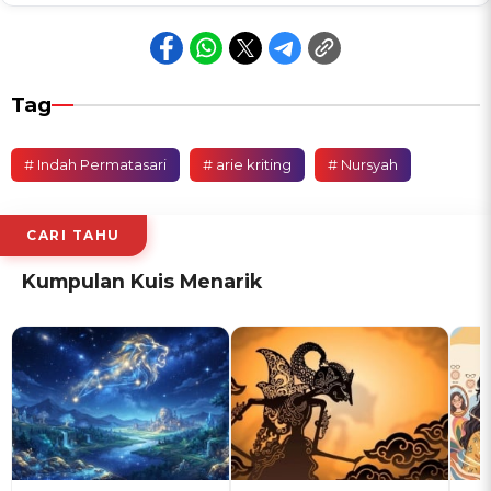
Tag
# Indah Permatasari
# arie kriting
# Nursyah
CARI TAHU
Kumpulan Kuis Menarik