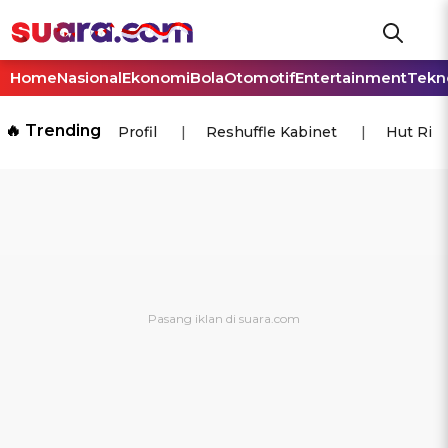
Home
Nasional
Ekonomi
Bola
Otomotif
Entertainment
Tekn
🔥 Trending
Profil
Reshuffle Kabinet
Hut Ri