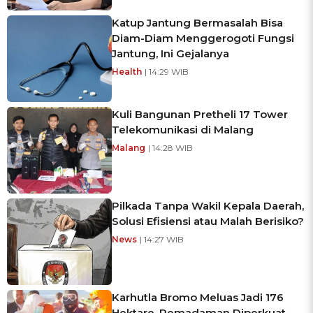
Katup Jantung Bermasalah Bisa
Diam-Diam Menggerogoti Fungsi
Jantung, Ini Gejalanya
Health
| 14:29 WIB
Kuli Bangunan Pretheli 17 Tower
Telekomunikasi di Malang
Malang
| 14:28 WIB
Pilkada Tanpa Wakil Kepala Daerah,
Solusi Efisiensi atau Malah Berisiko?
News
| 14:27 WIB
Karhutla Bromo Meluas Jadi 176
Hektare, Pemadaman Diperkuat