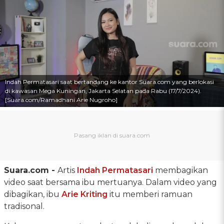
Indah Permatasari saat bertandang ke kantor Suara.com yang berlokasi
di kawasan Mega Kuningan, Jakarta Selatan pada Rabu (17/7/2024).
[Suara.com/Ramadhani Arie Nugroho]
Suara.com -
Artis
Indah Permatasari
membagikan
video saat bersama ibu mertuanya. Dalam video yang
dibagikan, ibu
Arie Kriting
itu memberi ramuan
tradisonal.