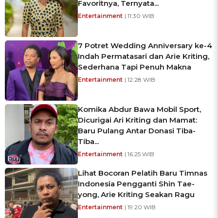
Favoritnya, Ternyata...
Entertainment
| 11:30 WIB
7 Potret Wedding Anniversary ke-4
Indah Permatasari dan Arie Kriting,
Sederhana Tapi Penuh Makna
Entertainment
| 12:28 WIB
Komika Abdur Bawa Mobil Sport,
Dicurigai Ari Kriting dan Mamat:
Baru Pulang Antar Donasi Tiba-
Tiba...
Entertainment
| 16:25 WIB
Lihat Bocoran Pelatih Baru Timnas
Indonesia Pengganti Shin Tae-
yong, Arie Kriting Seakan Ragu
Entertainment
| 19:20 WIB