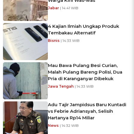
Warga Kini Was-was
Jabar
| 14:41 WIB
4 Kajian Ilmiah Ungkap Produk
Tembakau Alternatif
Bisnis
| 14:33 WIB
Mau Bawa Pulang Besi Curian,
Malah Pulang Bareng Polisi, Dua
Pria di Karanganyar Dibekuk
Jawa Tengah
| 14:33 WIB
Adu Tajir Jampidsus Baru Kuntadi
vs Febrie Adriansyah, Selisih
Hartanya Rp14 Miliar
News
| 14:32 WIB