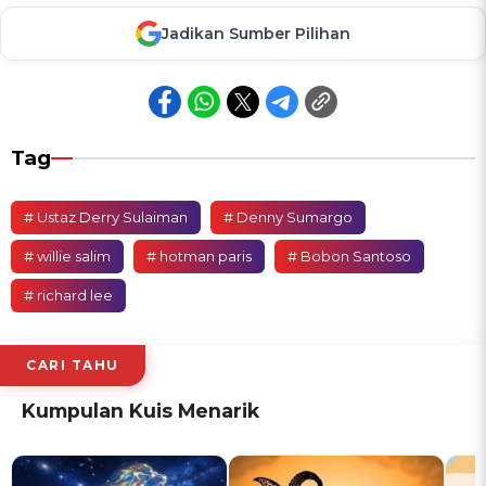
Jadikan Sumber Pilihan
Tag
# Ustaz Derry Sulaiman
# Denny Sumargo
# willie salim
# hotman paris
# Bobon Santoso
# richard lee
CARI TAHU
Kumpulan Kuis Menarik