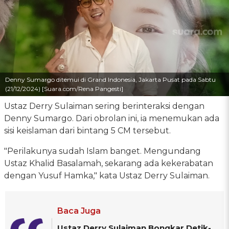
Denny Sumargo ditemui di Grand Indonesia, Jakarta Pusat pada Sabtu
(21/12/2024) [Suara.com/Rena Pangesti]
Ustaz Derry Sulaiman sering berinteraksi dengan
Denny Sumargo. Dari obrolan ini, ia menemukan ada
sisi keislaman dari bintang 5 CM tersebut.
"Perilakunya sudah Islam banget. Mengundang
Ustaz Khalid Basalamah, sekarang ada kekerabatan
dengan Yusuf Hamka," kata Ustaz Derry Sulaiman.
Baca Juga
Ustaz Derry Sulaiman Bongkar Detik-