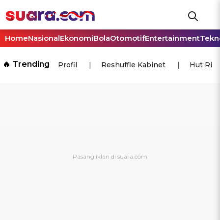
Home
Nasional
Ekonomi
Bola
Otomotif
Entertainment
Tekn
🔥 Trending
Profil
Reshuffle Kabinet
Hut Ri