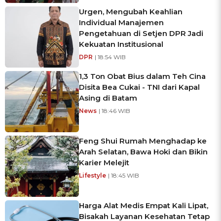
Urgen, Mengubah Keahlian
Individual Manajemen
Pengetahuan di Setjen DPR Jadi
Kekuatan Institusional
DPR
| 18:54 WIB
1,3 Ton Obat Bius dalam Teh Cina
Disita Bea Cukai - TNI dari Kapal
Asing di Batam
News
| 18:46 WIB
Feng Shui Rumah Menghadap ke
Arah Selatan, Bawa Hoki dan Bikin
Karier Melejit
Lifestyle
| 18:45 WIB
Harga Alat Medis Empat Kali Lipat,
Bisakah Layanan Kesehatan Tetap