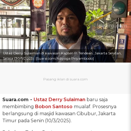
Ustaz Derry Sulaiman di kawasan Kapten P. Tendean, Jakarta Selatan,
Selasa (30/5/2023). [Suara.com/Adiyoga Priyambodo]
Suara.com -
Ustaz Derry Sulaiman
baru saja
membimbing
Bobon Santoso
mualaf. Prosesnya
berlangsung di masjid kawasan Cibubur, Jakarta
Timur pada Senin (10/3/2025).