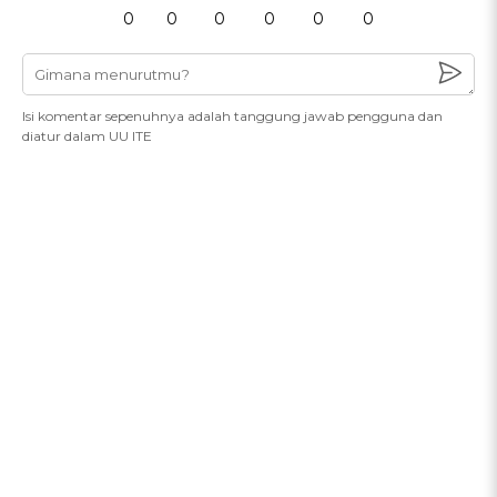
0
0
0
0
0
0
Isi komentar sepenuhnya adalah tanggung jawab pengguna dan
diatur dalam UU ITE