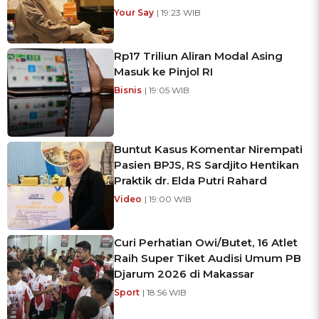
Your Say
| 19:23 WIB
Rp17 Triliun Aliran Modal Asing
Masuk ke Pinjol RI
Bisnis
| 19:05 WIB
Buntut Kasus Komentar Nirempati
Pasien BPJS, RS Sardjito Hentikan
Praktik dr. Elda Putri Rahard
Video
| 19:00 WIB
Curi Perhatian Owi/Butet, 16 Atlet
Raih Super Tiket Audisi Umum PB
Djarum 2026 di Makassar
Sport
| 18:56 WIB