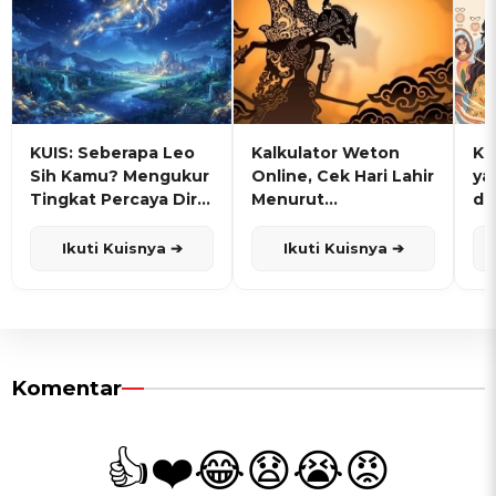
KUIS: Seberapa Leo
Kalkulator Weton
KU
Sih Kamu? Mengukur
Online, Cek Hari Lahir
ya
Tingkat Percaya Diri
Menurut
de
dan Karisma
Penanggalan Jawa
Ikuti Kuisnya ➔
Ikuti Kuisnya ➔
Komentar
👍
❤️
😂
😧
😭
😡