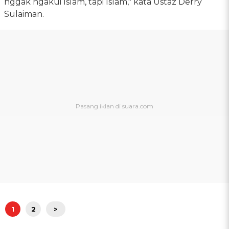
nggak ngakui Islam, tapi Islam," kata Ustaz Derry
Sulaiman.
1
2
>