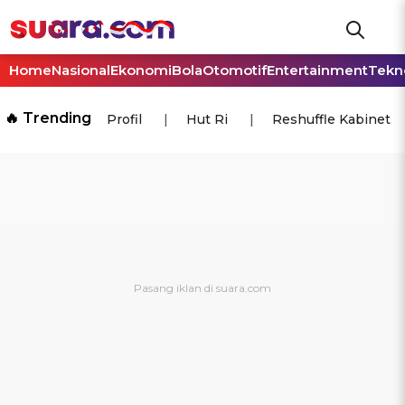
Home
Nasional
Ekonomi
Bola
Otomotif
Entertainment
Tekn
🔥 Trending
Profil
Hut Ri
Reshuffle Kabinet