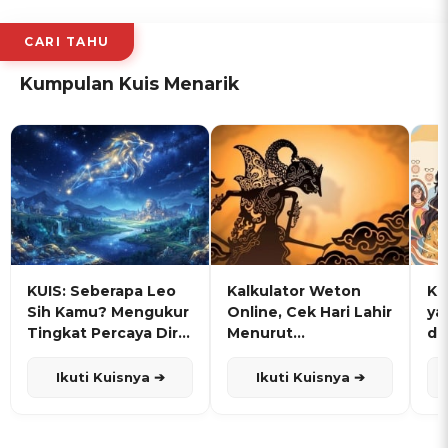
CARI TAHU
Kumpulan Kuis Menarik
KUIS: Seberapa Leo
Kalkulator Weton
KU
Sih Kamu? Mengukur
Online, Cek Hari Lahir
ya
Tingkat Percaya Diri
Menurut
de
dan Karisma
Penanggalan Jawa
Ikuti Kuisnya ➔
Ikuti Kuisnya ➔