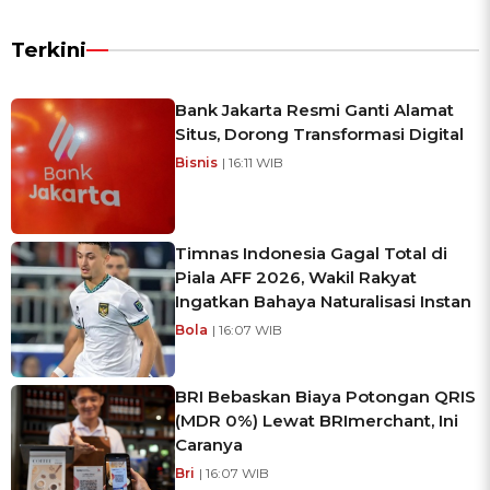
Terkini
Bank Jakarta Resmi Ganti Alamat
Situs, Dorong Transformasi Digital
Bisnis
| 16:11 WIB
Timnas Indonesia Gagal Total di
Piala AFF 2026, Wakil Rakyat
Ingatkan Bahaya Naturalisasi Instan
Bola
| 16:07 WIB
BRI Bebaskan Biaya Potongan QRIS
(MDR 0%) Lewat BRImerchant, Ini
Caranya
Bri
| 16:07 WIB