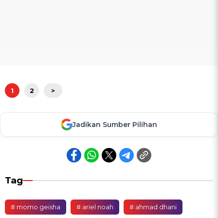
1
2
>
Jadikan Sumber Pilihan
Tag
# momo geisha
# ariel noah
# ahmad dhani