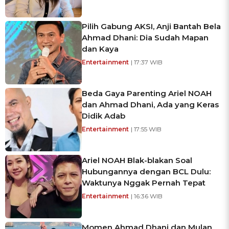
Pilih Gabung AKSI, Anji Bantah Bela
Ahmad Dhani: Dia Sudah Mapan
dan Kaya
Entertainment
| 17:37 WIB
Beda Gaya Parenting Ariel NOAH
dan Ahmad Dhani, Ada yang Keras
Didik Adab
Entertainment
| 17:55 WIB
Ariel NOAH Blak-blakan Soal
Hubungannya dengan BCL Dulu:
Waktunya Nggak Pernah Tepat
Entertainment
| 16:36 WIB
Momen Ahmad Dhani dan Mulan