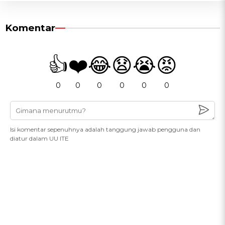
Komentar
👍
❤️
😂
😧
😭
😡
0
0
0
0
0
0
Isi komentar sepenuhnya adalah tanggung jawab pengguna dan
diatur dalam UU ITE