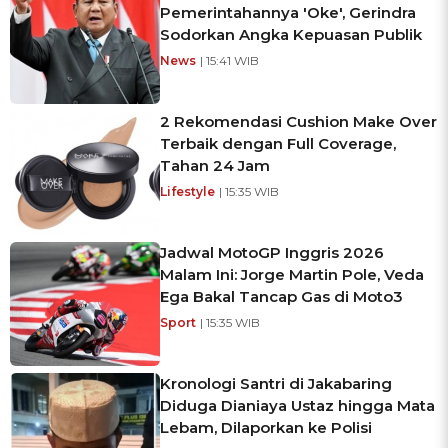
Pemerintahannya 'Oke', Gerindra
Sodorkan Angka Kepuasan Publik
News
| 15:41 WIB
2 Rekomendasi Cushion Make Over
Terbaik dengan Full Coverage,
Tahan 24 Jam
Lifestyle
| 15:35 WIB
Jadwal MotoGP Inggris 2026
Malam Ini: Jorge Martin Pole, Veda
Ega Bakal Tancap Gas di Moto3
Sport
| 15:35 WIB
Kronologi Santri di Jakabaring
Diduga Dianiaya Ustaz hingga Mata
Lebam, Dilaporkan ke Polisi