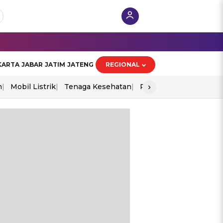
KARTA
JABAR
JATIM
JATENG
REGIONAL
›
n
Mobil Listrik
Tenaga Kesehatan
Perang As-Iran
Ekon