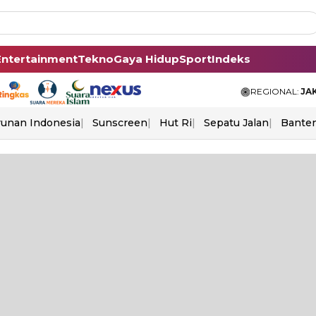
Entertainment
Tekno
Gaya Hidup
Sport
Indeks
REGIONAL:
JA
unan Indonesia
Sunscreen
Hut Ri
Sepatu Jalan
Bante