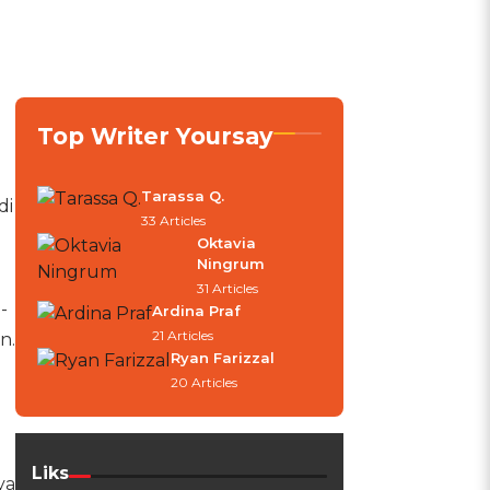
Top Writer Yoursay
Tarassa Q.
di
33 Articles
Oktavia
Ningrum
31 Articles
-
Ardina Praf
21 Articles
n.
Ryan Farizzal
g
20 Articles
Liks
ya