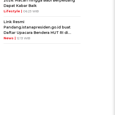
2026: Macan hingga Babi Berpeluang
Dapat Kabar Baik
Lifestyle |
06:23 WIB
Link Resmi
Pandang.istanapresiden.go.id buat
Daftar Upacara Bendera HUT RI di
Istana Negara
News |
12:13 WIB