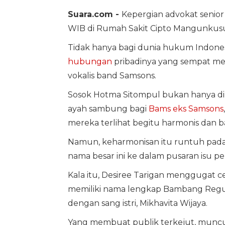
Suara.com -
Kepergian advokat senio
WIB di Rumah Sakit Cipto Mangunku
Tidak hanya bagi dunia hukum Indones
hubungan
pribadinya yang sempat me
vokalis band Samsons.
Sosok Hotma Sitompul bukan hanya dik
ayah sambung bagi
Bams eks Samsons
mereka terlihat begitu harmonis dan b
Namun, keharmonisan itu runtuh pada
nama besar ini ke dalam pusaran isu 
Kala itu, Desiree Tarigan menggugat c
memiliki nama lengkap Bambang Regun
dengan sang istri, Mikhavita Wijaya.
Yang membuat publik terkejut, muncu