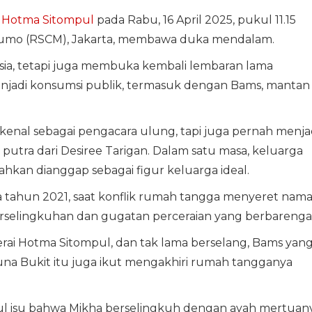
r
Hotma Sitompul
pada Rabu, 16 April 2025, pukul 11.15
sumo (RSCM), Jakarta, membawa duka mendalam.
ia, tetapi juga membuka kembali lembaran lama
njadi konsumsi publik, termasuk dengan Bams, mantan
enal sebagai pengacara ulung, tapi juga pernah menja
, putra dari Desiree Tarigan. Dalam satu masa, keluarga
ahkan dianggap sebagai figur keluarga ideal.
 tahun 2021, saat konflik rumah tangga menyeret nama
perselingkuhan dan gugatan perceraian yang berbarenga
erai Hotma Sitompul, dan tak lama berselang, Bams yan
a Bukit itu juga ikut mengakhiri rumah tangganya
l isu bahwa Mikha berselingkuh dengan ayah mertuan