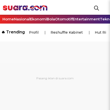
Home
Nasional
Ekonomi
Bola
Otomotif
Entertainment
Tekn
🔥 Trending
Profil
Reshuffle Kabinet
Hut Ri