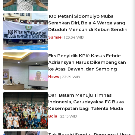
100 Petani Sidomulyo Muba
Serahkan Diri, Bela 4 Warga yang
Dituduh Mencuri di Kebun Sendiri
Sumsel
| 23:34 WIB
Eks Penyidik KPK: Kasus Febrie
Adriansyah Harus Dikembangkan
ke Atas, Bawah, dan Samping
News
| 23:29 WIB
Dari Batam Menuju Timnas
Indonesia, Garudayaksa FC Buka
Kesempatan bagi Talenta Muda
Bola
| 23:15 WIB
Tak Berdiri Sendiri, Pengamat Unas