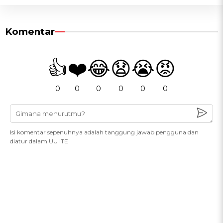
Komentar
👍
❤️
😂
😧
😭
😡
0
0
0
0
0
0
Isi komentar sepenuhnya adalah tanggung jawab pengguna dan
diatur dalam UU ITE