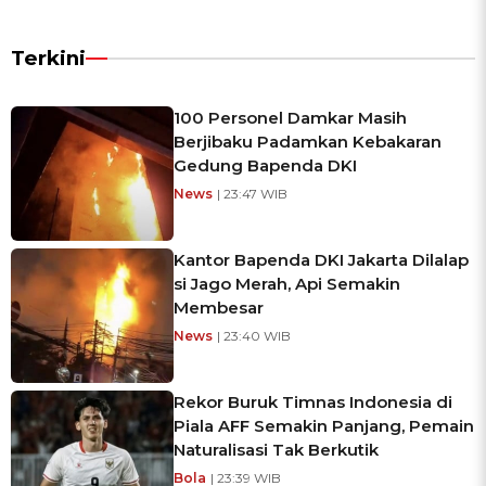
Terkini
100 Personel Damkar Masih
Berjibaku Padamkan Kebakaran
Gedung Bapenda DKI
News
| 23:47 WIB
Kantor Bapenda DKI Jakarta Dilalap
si Jago Merah, Api Semakin
Membesar
News
| 23:40 WIB
Rekor Buruk Timnas Indonesia di
Piala AFF Semakin Panjang, Pemain
Naturalisasi Tak Berkutik
Bola
| 23:39 WIB