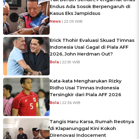
Endus Ada Sosok Berpengaruh di
Kasus Eks Jampidsus
News
| 23:05 WIB
Erick Thohir Evaluasi Skuad Timnas
Indonesia Usai Gagal di Piala AFF
2026, John Herdman Out?
Bola
| 22:59 WIB
Kata-kata Mengharukan Rizky
Ridho Usai Timnas Indonesia
Tersingkir dari Piala AFF 2026
Bola
| 22:36 WIB
Tangis Haru Karsa, Rumah Reotnya
di Klapanunggal Kini Kokoh
Direnovasi Indocement