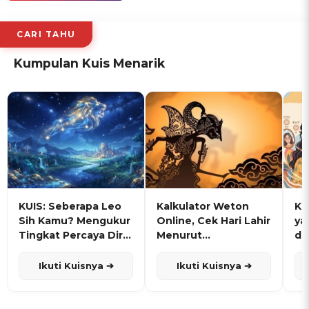
CARI TAHU
Kumpulan Kuis Menarik
KUIS: Seberapa Leo
Kalkulator Weton
KU
Sih Kamu? Mengukur
Online, Cek Hari Lahir
ya
Tingkat Percaya Diri
Menurut
de
dan Karisma
Penanggalan Jawa
Ikuti Kuisnya ➔
Ikuti Kuisnya ➔