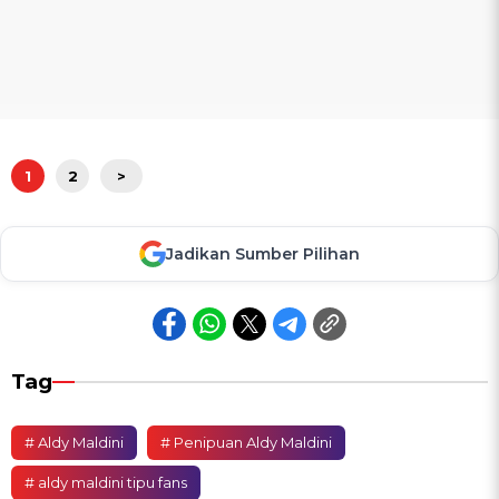
1
2
>
Jadikan Sumber Pilihan
Tag
# Aldy Maldini
# Penipuan Aldy Maldini
# aldy maldini tipu fans