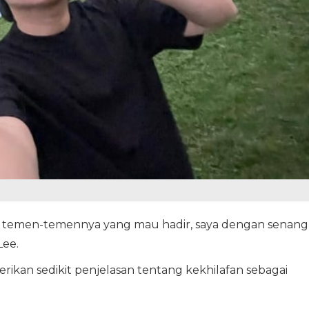
au temen-temennya yang mau hadir, saya dengan senang
Lee.
ikan sedikit penjelasan tentang kekhilafan sebagai