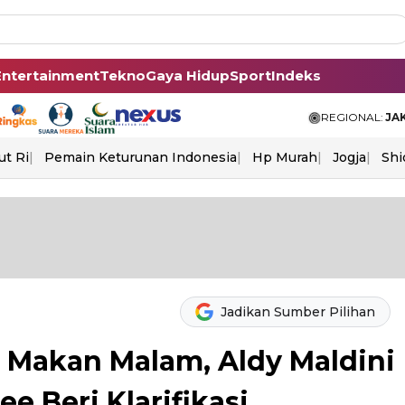
Entertainment
Tekno
Gaya Hidup
Sport
Indeks
REGIONAL:
JA
ut Ri
Pemain Keturunan Indonesia
Hp Murah
Jogja
Shi
Jadikan Sumber Pilihan
 Makan Malam, Aldy Maldini
e Beri Klarifikasi