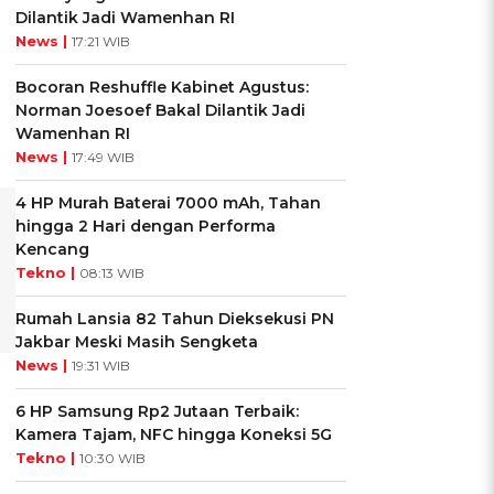
Dilantik Jadi Wamenhan RI
News |
17:21 WIB
Bocoran Reshuffle Kabinet Agustus:
Norman Joesoef Bakal Dilantik Jadi
Wamenhan RI
News |
17:49 WIB
4 HP Murah Baterai 7000 mAh, Tahan
hingga 2 Hari dengan Performa
Kencang
Tekno |
08:13 WIB
Rumah Lansia 82 Tahun Dieksekusi PN
Jakbar Meski Masih Sengketa
News |
19:31 WIB
6 HP Samsung Rp2 Jutaan Terbaik:
Kamera Tajam, NFC hingga Koneksi 5G
Tekno |
10:30 WIB