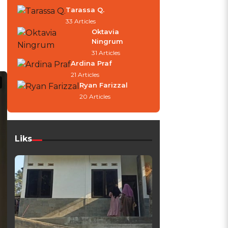
Tarassa Q.
33 Articles
Oktavia
Ningrum
i
31 Articles
Ardina Praf
21 Articles
Ryan Farizzal
20 Articles
Liks