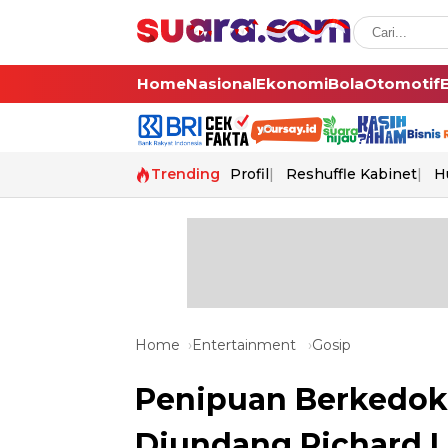
Home
Nasional
Ekonomi
Bola
Otomotif
Trending
Profil
Reshuffle Kabinet
H
Home
Entertainment
Gosip
Penipuan Berkedok
Diundang Richard Le