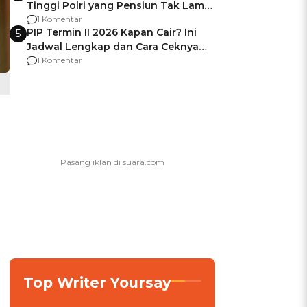
Tinggi Polri yang Pensiun Tak Lama
Usai Jadi Brigjen
1 Komentar
PIP Termin II 2026 Kapan Cair? Ini
5
Jadwal Lengkap dan Cara Ceknya
agar Dana Tidak Hangus!
1 Komentar
Top Writer Yoursay