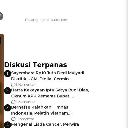
Diskusi Terpanas
Sayembara Rp10 Juta Dedi Mulyadi
1
Dikritik UGM, Dinilai Cermin
Gagalnya Negara Jamin Keamanan
6 Komentar
Harta Kekayaan Iptu Setya Budi Dias,
2
Oknum KPK Pemeras Bupati
Pemalang
2 Komentar
Bernafsu Kalahkan Timnas
3
Indonesia, Pelatih Vietnam
Berencana Pakai Jimat di Pakansari
1 Komentar
Mengenal Lisda Cancer, Perwira
4